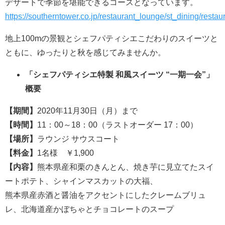
デザートで季節を堪能できるコースとなっています。
https://southerntower.co.jp/restaurant_lounge/st_dining/restau
地上100mの景観とシェフパティシエこだわりのスイーツと
ともに、ゆったりと秋を感じてみませんか。
「シェフパティシエ特製 和風スイーツ “一期一会”」
概要
【期間】
2020年11月30日（月）まで
【時間】
11：00～18：00（ラストオーダー 17：00）
【場所】
ラウンジ サウスコート
【料金】
1名様 ￥1,900
【内容】
熊本県産和栗のきんとん、焼き芋に見立てたスイ
ートポテト、シャインマスカットの大福、
熊本県産赤酒と醤油をアクセントにしたクレームブリュ
レ、北海道産かぼちゃとチョコレートのスープ