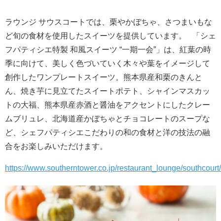
ラウンジ サウスコートでは、栗やかぼちゃ、さつまいもな
ど旬の食材を使用したスイーツを提供しています。 「シェ
フパティシエ特製 和風スイーツ “一期一会”」は、紅葉の時
季に向けて、美しく色づいていく木々や葉をイメージして
創作したワンプレートスイーツ。熊本県産和栗のきんと
ん、焼き芋に見立てたスイートポテト、シャインマスカッ
トの大福、熊本県産赤酒と醤油をアクセントにしたクレー
ムブリュレ、北海道産かぼちゃとチョコレートのスープな
ど、シェフパティシエこだわりの和の食材と洋の技法の融
合をお楽しみいただけます。
https://www.southerntower.co.jp/restaurant_lounge/southcour