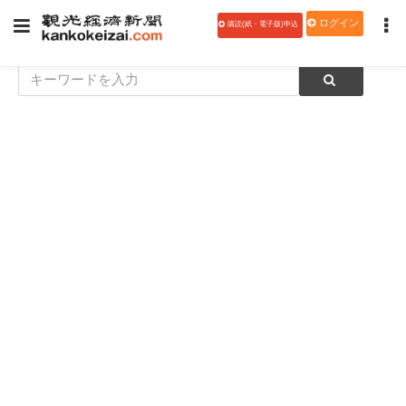
ログイン
購読(紙・電子版)申込