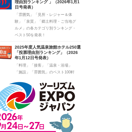
理由別ランキング 」（2026年1月1
日号発表）
「雰囲気」「見所・レジャー＆体
験」「泉質」「郷土料理・ご当地グ
ルメ」の各カテゴリ別ランキング・
ベスト50を発表！
2025年度人気温泉旅館ホテル250選
「投票理由別ランキング」（2026
年1月12日号発表）
「料理」「接客」「温泉・浴場」
「施設」「雰囲気」のベスト100軒