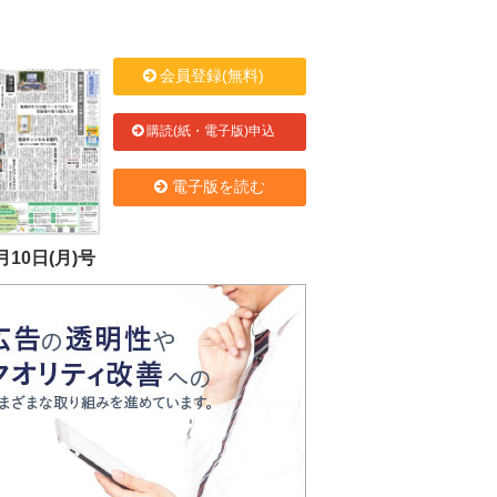
会員登録(無料)
購読(紙・電子版)申込
電子版を読む
月10日(月)号