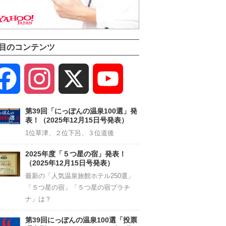
目のコンテンツ
Facebook
Instagram
X
YouTube
Channel
第39回「にっぽんの温泉100選」発
表！（2025年12月15日号発表）
1位草津、２位下呂、３位道後
2025年度「５つ星の宿」発表！
（2025年12月15日号発表）
最新の「人気温泉旅館ホテル250選」
「５つ星の宿」「５つ星の宿プラチ
ナ」は？
第39回にっぽんの温泉100選「投票