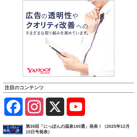
注目のコンテンツ
Facebook
Instagram
X
YouTube
Channel
第39回「にっぽんの温泉100選」発表！（2025年12月
15日号発表）