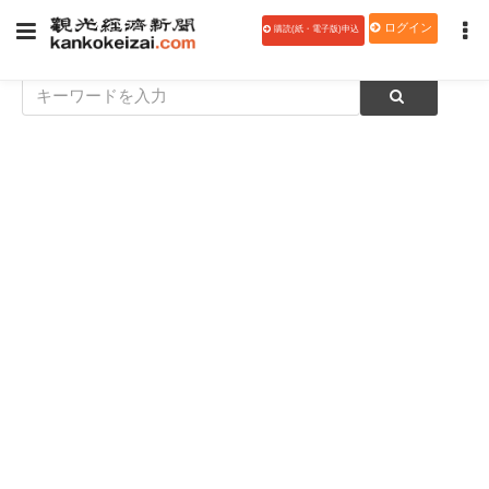
ログイン
購読(紙・電子版)申込