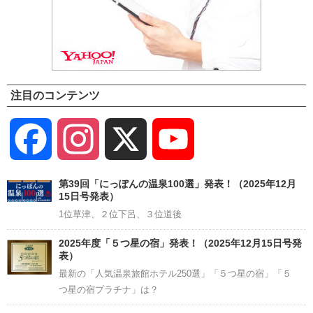
注目のコンテンツ
Facebook
Instagram
X
YouTube
Channel
第39回「にっぽんの温泉100選」発表！（2025年12月
15日号発表）
1位草津、２位下呂、３位道後
2025年度「５つ星の宿」発表！（2025年12月15日号発
表）
最新の「人気温泉旅館ホテル250選」「５つ星の宿」「５
つ星の宿プラチナ」は？