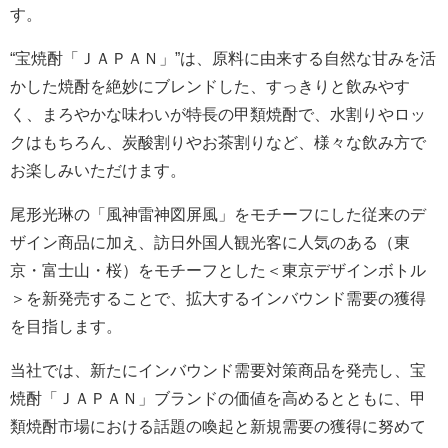
す。
“宝焼酎「ＪＡＰＡＮ」”は、原料に由来する自然な甘みを活
かした焼酎を絶妙にブレンドした、すっきりと飲みやす
く、まろやかな味わいが特長の甲類焼酎で、水割りやロッ
クはもちろん、炭酸割りやお茶割りなど、様々な飲み方で
お楽しみいただけます。
尾形光琳の「風神雷神図屏風」をモチーフにした従来のデ
ザイン商品に加え、訪日外国人観光客に人気のある（東
京・富士山・桜）をモチーフとした＜東京デザインボトル
＞を新発売することで、拡大するインバウンド需要の獲得
を目指します。
当社では、新たにインバウンド需要対策商品を発売し、宝
焼酎「ＪＡＰＡＮ」ブランドの価値を高めるとともに、甲
類焼酎市場における話題の喚起と新規需要の獲得に努めて