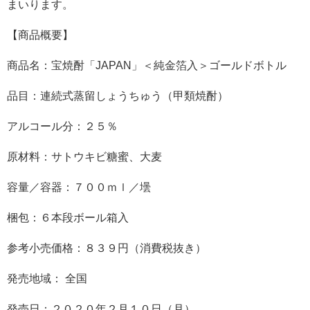
まいります。
【商品概要】
商品名：宝焼酎「JAPAN」＜純金箔入＞ゴールドボトル
品目：連続式蒸留しょうちゅう（甲類焼酎）
アルコール分：２５％
原材料：サトウキビ糖蜜、大麦
容量／容器：７００ｍｌ／壜
梱包：６本段ボール箱入
参考小売価格：８３９円（消費税抜き）
発売地域： 全国
発売日：２０２０年２月１０日（月）