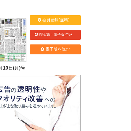
会員登録(無料)
購読(紙・電子版)申込
電子版を読む
月10日(月)号