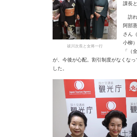
課長
訪れ
阿部
さん
小柳
祓川次長と女将一行
「（
が、今後が心配。割引制度がなくなっ
した。