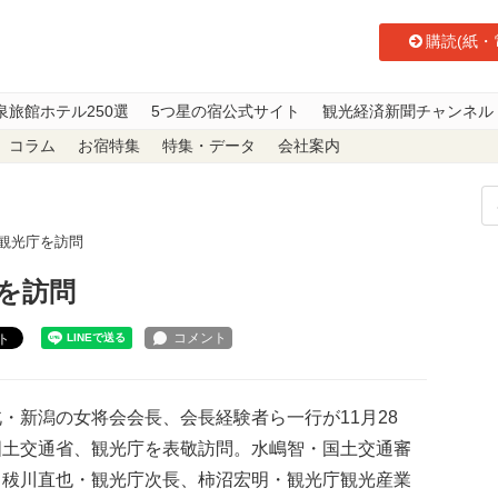
購読(紙・
泉旅館ホテル250選
5つ星の宿公式サイト
観光経済新聞チャンネル
コラム
お宿特集
特集・データ
会社案内
 観光庁を訪問
を訪問
ト
・新潟の女将会会長、会長経験者ら一行が11月28
国土交通省、観光庁を表敬訪問。水嶋智・国土交通審
、秡川直也・観光庁次長、柿沼宏明・観光庁観光産業