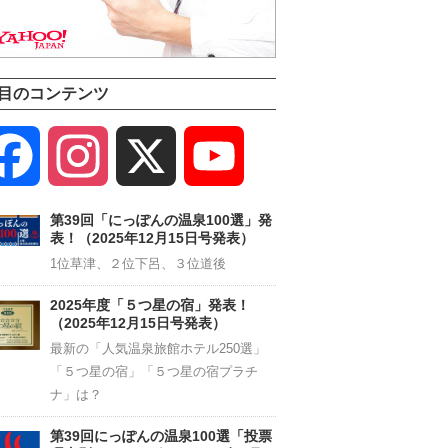
目のコンテンツ
Facebook
Instagram
X
YouTube
Channel
第39回「にっぽんの温泉100選」発
表！（2025年12月15日号発表）
1位草津、２位下呂、３位道後
2025年度「５つ星の宿」発表！
（2025年12月15日号発表）
最新の「人気温泉旅館ホテル250選」
「５つ星の宿」「５つ星の宿プラチ
ナ」は？
第39回にっぽんの温泉100選「投票