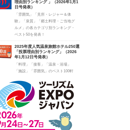
理由別ランキング 」（2026年1月1
日号発表）
「雰囲気」「見所・レジャー＆体
験」「泉質」「郷土料理・ご当地グ
ルメ」の各カテゴリ別ランキング・
ベスト50を発表！
2025年度人気温泉旅館ホテル250選
「投票理由別ランキング」（2026
年1月12日号発表）
「料理」「接客」「温泉・浴場」
「施設」「雰囲気」のベスト100軒