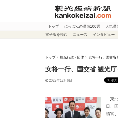
トップ
にっぽんの温泉100選
人気温
電子版を読む
ニュース
インタビュー
トップ
観光行政・団体
女将一行、国交省
女将一行、国交省 観光庁
ポス
2022年12月6日
東北
日、
議官