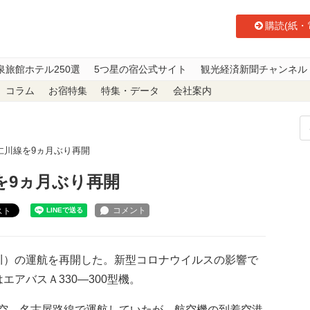
購読(紙・
泉旅館ホテル250選
5つ星の宿公式サイト
観光経済新聞チャンネル
コラム
お宿特集
特集・データ
会社案内
仁川線を9ヵ月ぶり再開
を9ヵ月ぶり再開
スト
）の運航を再開した。新型コロナウイルスの影響で
アバスＡ330―300型機。
空、名古屋路線で運航していたが、航空機の到着空港