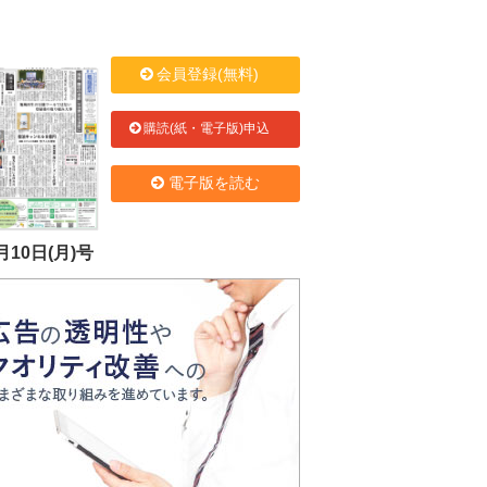
会員登録(無料)
購読(紙・電子版)申込
電子版を読む
月10日(月)号