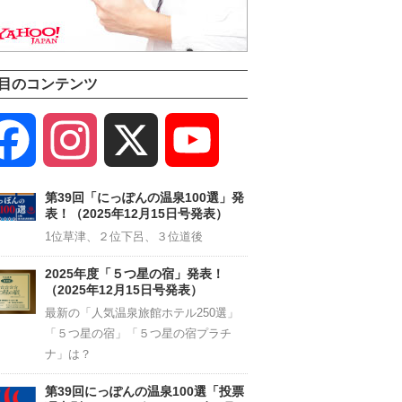
目のコンテンツ
Facebook
Instagram
X
YouTube
Channel
第39回「にっぽんの温泉100選」発
表！（2025年12月15日号発表）
1位草津、２位下呂、３位道後
2025年度「５つ星の宿」発表！
（2025年12月15日号発表）
最新の「人気温泉旅館ホテル250選」
「５つ星の宿」「５つ星の宿プラチ
ナ」は？
第39回にっぽんの温泉100選「投票