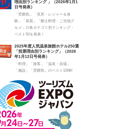
理由別ランキング 」（2026年1月1
日号発表）
「雰囲気」「見所・レジャー＆体
験」「泉質」「郷土料理・ご当地グ
ルメ」の各カテゴリ別ランキング・
ベスト50を発表！
2025年度人気温泉旅館ホテル250選
「投票理由別ランキング」（2026
年1月12日号発表）
「料理」「接客」「温泉・浴場」
「施設」「雰囲気」のベスト100軒