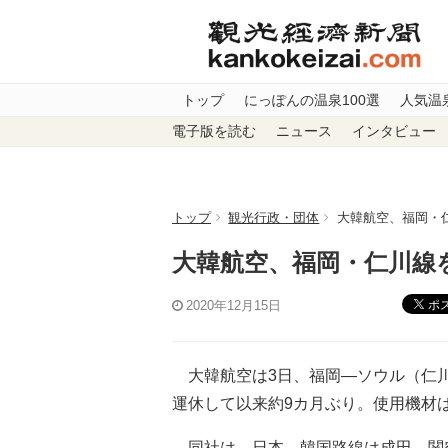
トップ
にっぽんの温泉100選
人気温
電子版を読む
ニュース
インタビュー
トップ
観光行政・団体
大韓航空、福岡・
大韓航空、福岡・仁川線
ポ
2020年12月15日
大韓航空は3日、福岡―ソウル（仁川
運休して以来約9カ月ぶり。使用機材はエ
同社は、日本―韓国路線は成田、関