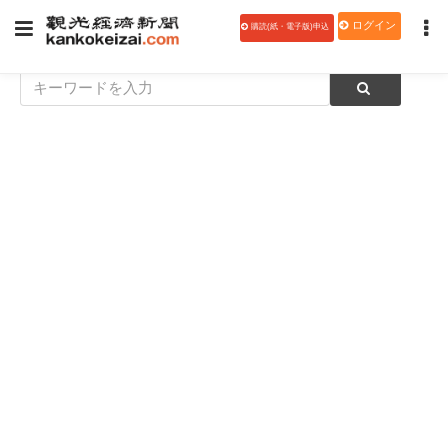
ログイン
購読(紙・電子版)申込