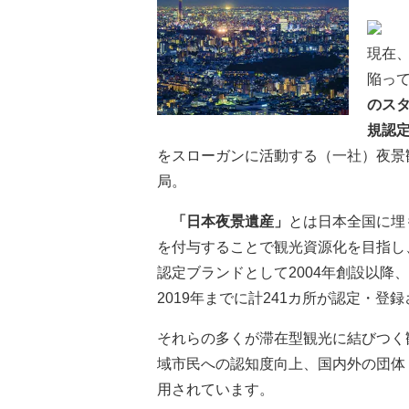
現在
陥っ
のスタ
規認
をスローガンに活動する（一社）夜景
局。
「日本夜景遺産」
とは日本全国に埋
を付与することで観光資源化を目指し
認定ブランドとして2004年創設以降
2019年までに計241カ所が認定・登
それらの多くが滞在型観光に結びつく
域市民への認知度向上、国内外の団体
用されています。