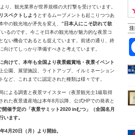
響により、観光業界が世界規模の大打撃を受けています。
リスペクトしよう
とするムーブメントも起こりつつあ
本中の観光地が矛先を変え、
“日本人にこそ訪れて欲
注
ているのです。今こそ日本の観光地が魅力的な夜景コ
とない機会であるとも捉えています。前述の通り、終
に向けてしっかり準備すべきと考えています。
に向けて、本年も全国より夜景鑑賞地・夜景イベント
上公園、展望施設、ライトアップ、イルミネーション
トなど、これまでに認定された種類は様々です。
局による調査と夜景マイスター（夜景観光士1級取得
された夜景遺産地は本年8月以降、公式HPでの発表と
開催予定の「夜景サミット2020 inむつ」（全国名月
行います。
年4月20日（月）より開始。