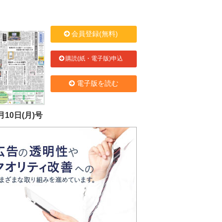
会員登録(無料)
購読(紙・電子版)申込
電子版を読む
月10日(月)号