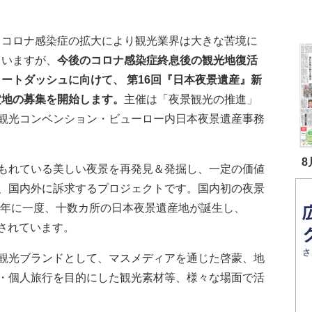
、コロナ感染症の拡大により観光業界は大きな苦境に
ていますが、
今後のコロナ感染症終息後の観光地復活
ートダッシュに向けて、 第16回『日本夜景遺産』新
定地の募集を開始します。
主催は「夜景観光の推進」
観光コンベンション・ビューロー内日本夜景遺産事務
8
もれている美しい夜景を再発見＆発掘し、一定の価値
、国内外に訴求するプロジェクトです。国内初の夜景
、年に一度、十数カ所の日本夜景遺産地が誕生し、
録されています。
観光ブランドとして、マスメディアを通じた啓蒙、地
・個人旅行を目的にした観光素材等、様々な場面で活