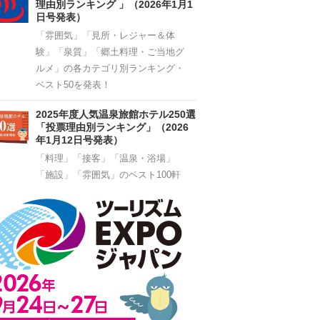
理由別ランキング 」（2026年1月1
日号発表）
「雰囲気」「見所・レジャー＆体
験」「泉質」「郷土料理・ご当地グ
ルメ」の各カテゴリ別ランキング・
ベスト50を発表！
2025年度人気温泉旅館ホテル250選
「投票理由別ランキング」（2026
年1月12日号発表）
「料理」「接客」「温泉・浴場」
「施設」「雰囲気」のベスト100軒