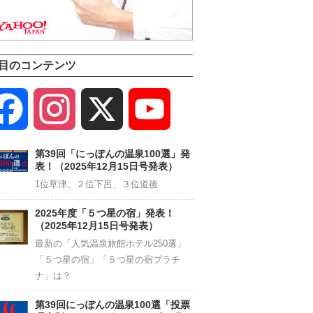
目のコンテンツ
Facebook
Instagram
X
YouTube
Channel
第39回「にっぽんの温泉100選」発
表！（2025年12月15日号発表）
1位草津、２位下呂、３位道後
2025年度「５つ星の宿」発表！
（2025年12月15日号発表）
最新の「人気温泉旅館ホテル250選」
「５つ星の宿」「５つ星の宿プラチ
ナ」は？
第39回にっぽんの温泉100選「投票