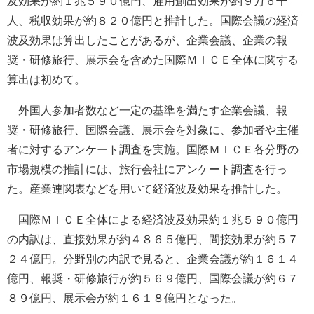
及効果が約１兆５９０億円、雇用創出効果が約９万６千
人、税収効果が約８２０億円と推計した。国際会議の経済
波及効果は算出したことがあるが、企業会議、企業の報
奨・研修旅行、展示会を含めた国際ＭＩＣＥ全体に関する
算出は初めて。
外国人参加者数など一定の基準を満たす企業会議、報
奨・研修旅行、国際会議、展示会を対象に、参加者や主催
者に対するアンケート調査を実施。国際ＭＩＣＥ各分野の
市場規模の推計には、旅行会社にアンケート調査を行っ
た。産業連関表などを用いて経済波及効果を推計した。
国際ＭＩＣＥ全体による経済波及効果約１兆５９０億円
の内訳は、直接効果が約４８６５億円、間接効果が約５７
２４億円。分野別の内訳で見ると、企業会議が約１６１４
億円、報奨・研修旅行が約５６９億円、国際会議が約６７
８９億円、展示会が約１６１８億円となった。