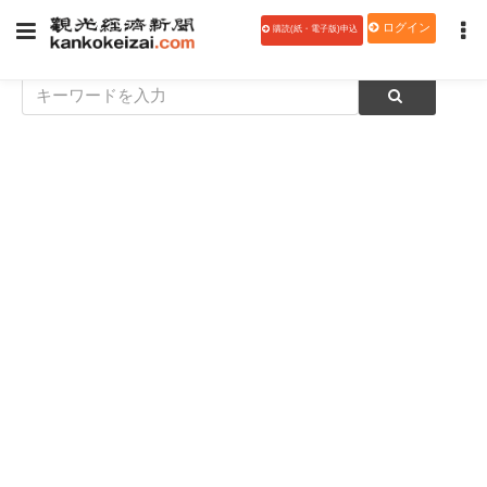
ログイン
購読(紙・電子版)申込