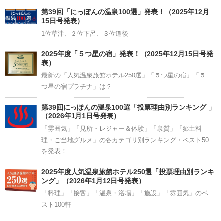
Channel
第39回「にっぽんの温泉100選」発表！（2025年12月
15日号発表）
1位草津、２位下呂、３位道後
2025年度「５つ星の宿」発表！（2025年12月15日号発
表）
最新の「人気温泉旅館ホテル250選」「５つ星の宿」「５
つ星の宿プラチナ」は？
第39回にっぽんの温泉100選「投票理由別ランキング 」
（2026年1月1日号発表）
「雰囲気」「見所・レジャー＆体験」「泉質」「郷土料
理・ご当地グルメ」の各カテゴリ別ランキング・ベスト50
を発表！
2025年度人気温泉旅館ホテル250選「投票理由別ランキ
ング」（2026年1月12日号発表）
「料理」「接客」「温泉・浴場」「施設」「雰囲気」のベ
スト100軒