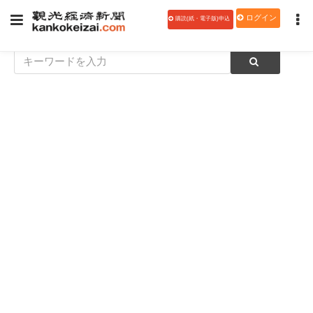
ログイン
購読(紙・電子版)申込