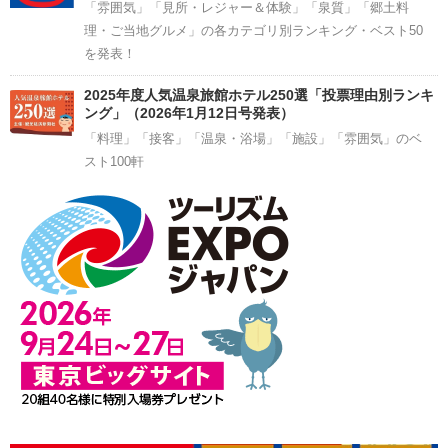
「雰囲気」「見所・レジャー＆体験」「泉質」「郷土料
理・ご当地グルメ」の各カテゴリ別ランキング・ベスト50
を発表！
2025年度人気温泉旅館ホテル250選「投票理由別ランキ
ング」（2026年1月12日号発表）
「料理」「接客」「温泉・浴場」「施設」「雰囲気」のベ
スト100軒