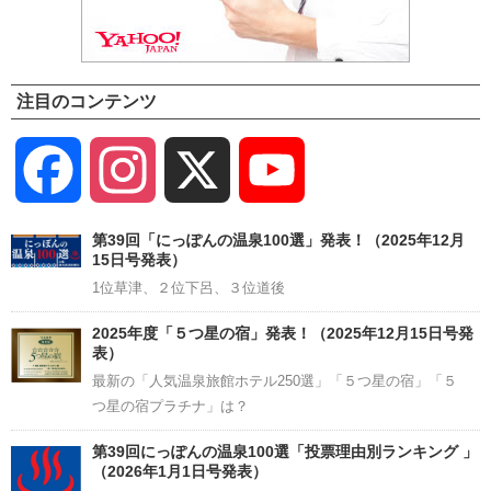
注目のコンテンツ
Facebook
Instagram
X
YouTube
Channel
第39回「にっぽんの温泉100選」発表！（2025年12月
15日号発表）
1位草津、２位下呂、３位道後
2025年度「５つ星の宿」発表！（2025年12月15日号発
表）
最新の「人気温泉旅館ホテル250選」「５つ星の宿」「５
つ星の宿プラチナ」は？
第39回にっぽんの温泉100選「投票理由別ランキング 」
（2026年1月1日号発表）