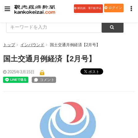
ログイン
購読(紙・電子版)申込
トップ
インバウンド
国土交通月例経済【2月号】
国土交通月例経済【2月号】
ポスト
2025年3月15日