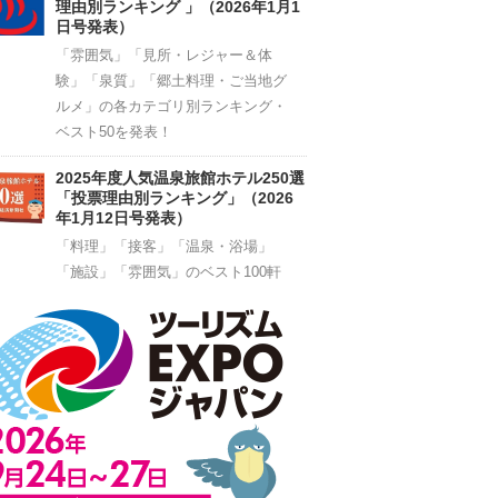
理由別ランキング 」（2026年1月1
日号発表）
「雰囲気」「見所・レジャー＆体
験」「泉質」「郷土料理・ご当地グ
ルメ」の各カテゴリ別ランキング・
ベスト50を発表！
2025年度人気温泉旅館ホテル250選
「投票理由別ランキング」（2026
年1月12日号発表）
「料理」「接客」「温泉・浴場」
「施設」「雰囲気」のベスト100軒