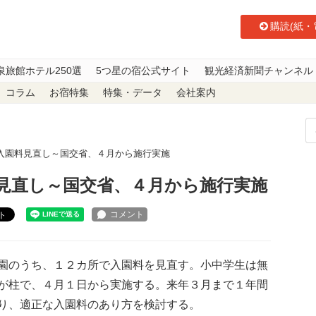
購読(紙・
泉旅館ホテル250選
5つ星の宿公式サイト
観光経済新聞チャンネル
コラム
お宿特集
特集・データ
会社案内
で入園料見直し～国交省、４月から施行実施
料見直し～国交省、４月から施行実施
ト
園のうち、１２カ所で入園料を見直す。小中学生は無
が柱で、４月１日から実施する。来年３月まで１年間
り、適正な入園料のあり方を検討する。