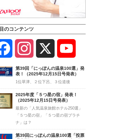
目のコンテンツ
Facebook
Instagram
X
YouTube
Channel
第39回「にっぽんの温泉100選」発
表！（2025年12月15日号発表）
1位草津、２位下呂、３位道後
2025年度「５つ星の宿」発表！
（2025年12月15日号発表）
最新の「人気温泉旅館ホテル250選」
「５つ星の宿」「５つ星の宿プラチ
ナ」は？
第39回にっぽんの温泉100選「投票