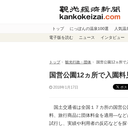
トップ
にっぽんの温泉100選
人気温
電子版を読む
ニュース
インタビュー
トップ
観光行政・団体
国営公園12ヵ所
国営公園12ヵ所で入園
ポス
2018年1月17日
国土交通省は全国１７カ所の国営公
料、旅行商品に団体料金を適用―など
試行し、実績や利用者の反応などを探