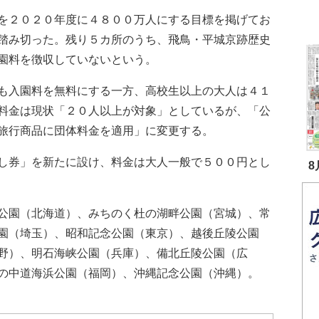
を２０２０年度に４８００万人にする目標を掲げてお
踏み切った。残り５カ所のうち、飛鳥・平城京跡歴史
園料を徴収していないという。
も入園料を無料にする一方、高校生以上の大人は４１
料金は現状「２０人以上が対象」としているが、「公
旅行商品に団体料金を適用」に変更する。
し券」を新たに設け、料金は大人一般で５００円とし
8
公園（北海道）、みちのく杜の湖畔公園（宮城）、常
園（埼玉）、昭和記念公園（東京）、越後丘陵公園
野）、明石海峡公園（兵庫）、備北丘陵公園（広
の中道海浜公園（福岡）、沖縄記念公園（沖縄）。