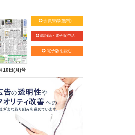
会員登録(無料)
購読(紙・電子版)申込
電子版を読む
月10日(月)号