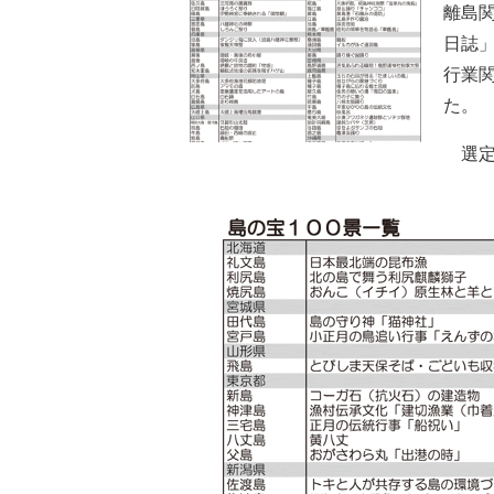
離島関
日誌
行業
た。
選定