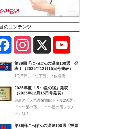
目のコンテンツ
Facebook
Instagram
X
YouTube
Channel
第39回「にっぽんの温泉100選」発
表！（2025年12月15日号発表）
1位草津、２位下呂、３位道後
2025年度「５つ星の宿」発表！
（2025年12月15日号発表）
最新の「人気温泉旅館ホテル250選」
「５つ星の宿」「５つ星の宿プラチ
ナ」は？
第39回にっぽんの温泉100選「投票