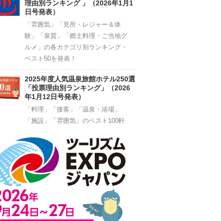
理由別ランキング 」（2026年1月1
日号発表）
「雰囲気」「見所・レジャー＆体
験」「泉質」「郷土料理・ご当地グ
ルメ」の各カテゴリ別ランキング・
ベスト50を発表！
2025年度人気温泉旅館ホテル250選
「投票理由別ランキング」（2026
年1月12日号発表）
「料理」「接客」「温泉・浴場」
「施設」「雰囲気」のベスト100軒