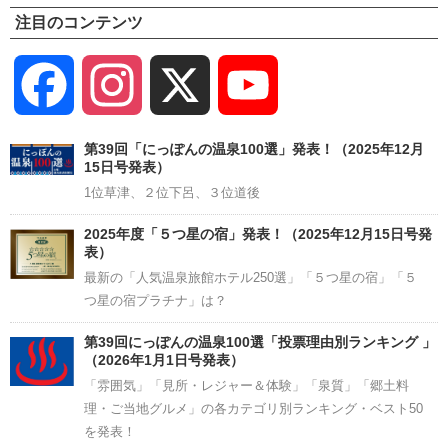
注目のコンテンツ
Facebook
Instagram
X
YouTube
Channel
第39回「にっぽんの温泉100選」発表！（2025年12月
15日号発表）
1位草津、２位下呂、３位道後
2025年度「５つ星の宿」発表！（2025年12月15日号発
表）
最新の「人気温泉旅館ホテル250選」「５つ星の宿」「５
つ星の宿プラチナ」は？
第39回にっぽんの温泉100選「投票理由別ランキング 」
（2026年1月1日号発表）
「雰囲気」「見所・レジャー＆体験」「泉質」「郷土料
理・ご当地グルメ」の各カテゴリ別ランキング・ベスト50
を発表！