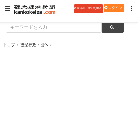
ログイン
購読(紙・電子版)申込
トップ
観光行政・団体
国交・農水・文科の3省、滋賀県長浜市の歴史