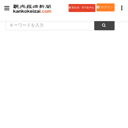
ログイン
購読(紙・電子版)申込