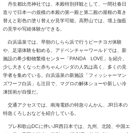
丹生都比売神社では、本殿特別拝観として、一間社春日
造りで日本一の規模の本殿の第一殿と第二殿の屋根の葺き
替えと彩色の塗り替えが見学可能。高野山では、壇上伽藍
の見学や写経体験ができる。
白浜温泉では、早朝のしらら浜で行うビーチヨガ体験
や、足湯体験を勧める。アドベンチャーワールドでは、新
施設の希少動物繁殖センター「PANDA LOVE」を紹介。
少し大きくなった赤ちゃんパンダの人気は高く、多くの見
学者を集めている。白浜温泉の新施設「フィッシャーマン
ズワーフ白浜」も注目で、マグロの解体ショーや新しい冷
凍技術が自慢だ。
交通アクセスでは、南海電鉄の特急りんかん、JR日本の
特急くろしおなどを紹介している。
プレ和歌山DCに伴いJR西日本では、九州、北陸、中国エ