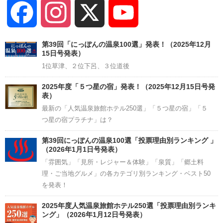
Facebook
Instagram
X
YouTube
Channel
第39回「にっぽんの温泉100選」発表！（2025年12月
15日号発表）
1位草津、２位下呂、３位道後
2025年度「５つ星の宿」発表！（2025年12月15日号発
表）
最新の「人気温泉旅館ホテル250選」「５つ星の宿」「５
つ星の宿プラチナ」は？
第39回にっぽんの温泉100選「投票理由別ランキング 」
（2026年1月1日号発表）
「雰囲気」「見所・レジャー＆体験」「泉質」「郷土料
理・ご当地グルメ」の各カテゴリ別ランキング・ベスト50
を発表！
2025年度人気温泉旅館ホテル250選「投票理由別ランキ
ング」（2026年1月12日号発表）