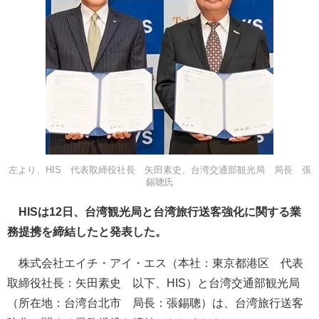
左より、HIS 代表取締役社長 矢田素史、台湾交通部観光局 局長 張
錫聰氏
HISは12日、台湾観光局と台湾旅行送客強化に関する業
務提携を締結したと発表した。
株式会社エイチ・アイ・エス（本社：東京都港区 代表
取締役社長：矢田素史 以下、HIS）と台湾交通部観光局
（所在地：台湾台北市 局長：張錫聰）は、台湾旅行送客