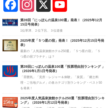
Facebook
Instagram
X
YouTube
Channel
第39回「にっぽんの温泉100選」発表！（2025年12月
15日号発表）
1位草津、２位下呂、３位道後
2025年度「５つ星の宿」発表！（2025年12月15日号発
表）
最新の「人気温泉旅館ホテル250選」「５つ星の宿」「５
つ星の宿プラチナ」は？
第39回にっぽんの温泉100選「投票理由別ランキング 」
（2026年1月1日号発表）
「雰囲気」「見所・レジャー＆体験」「泉質」「郷土料
理・ご当地グルメ」の各カテゴリ別ランキング・ベスト50
を発表！
2025年度人気温泉旅館ホテル250選「投票理由別ランキ
ング」（2026年1月12日号発表）