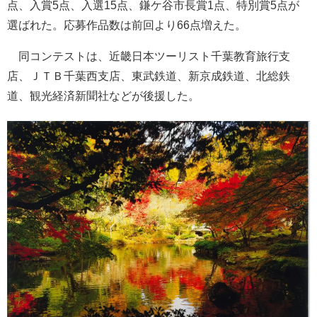
点、入賞5点、入選15点、鎌ケ谷市長賞1点、特別賞5点が
選ばれた。応募作品数は前回より66点増えた。
同コンテストは、近畿日本ツーリスト千葉教育旅行支
店、ＪＴＢ千葉西支店、東武鉄道、新京成鉄道、北総鉄
道、観光経済新聞社などが後援した。