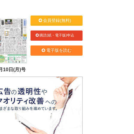
会員登録(無料)
購読(紙・電子版)申込
電子版を読む
月10日(月)号