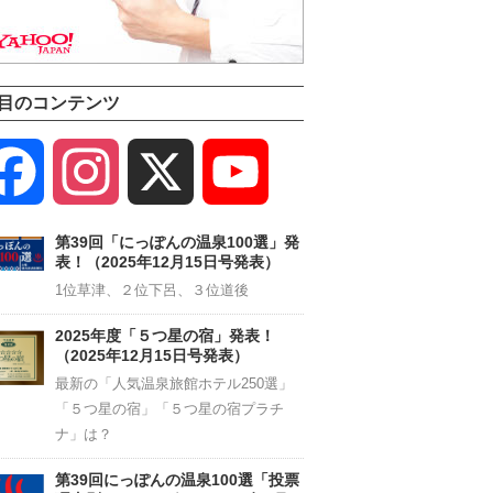
目のコンテンツ
Facebook
Instagram
X
YouTube
Channel
第39回「にっぽんの温泉100選」発
表！（2025年12月15日号発表）
1位草津、２位下呂、３位道後
2025年度「５つ星の宿」発表！
（2025年12月15日号発表）
最新の「人気温泉旅館ホテル250選」
「５つ星の宿」「５つ星の宿プラチ
ナ」は？
第39回にっぽんの温泉100選「投票