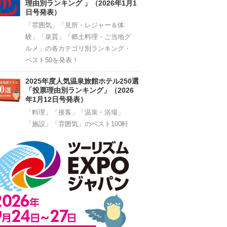
理由別ランキング 」（2026年1月1
日号発表）
「雰囲気」「見所・レジャー＆体
験」「泉質」「郷土料理・ご当地グ
ルメ」の各カテゴリ別ランキング・
ベスト50を発表！
2025年度人気温泉旅館ホテル250選
「投票理由別ランキング」（2026
年1月12日号発表）
「料理」「接客」「温泉・浴場」
「施設」「雰囲気」のベスト100軒