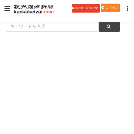
ログイン
購読(紙・電子版)申込