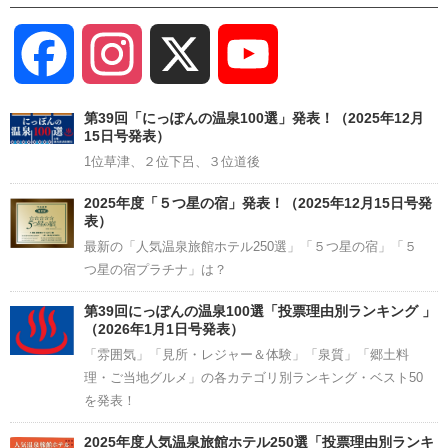
Facebook
Instagram
X
YouTube
Channel
第39回「にっぽんの温泉100選」発表！（2025年12月
15日号発表）
1位草津、２位下呂、３位道後
2025年度「５つ星の宿」発表！（2025年12月15日号発
表）
最新の「人気温泉旅館ホテル250選」「５つ星の宿」「５
つ星の宿プラチナ」は？
第39回にっぽんの温泉100選「投票理由別ランキング 」
（2026年1月1日号発表）
「雰囲気」「見所・レジャー＆体験」「泉質」「郷土料
理・ご当地グルメ」の各カテゴリ別ランキング・ベスト50
を発表！
2025年度人気温泉旅館ホテル250選「投票理由別ランキ