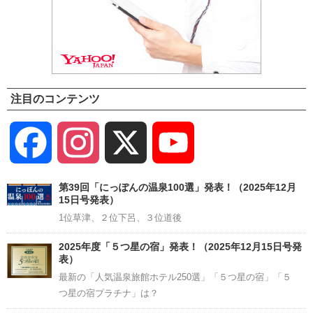
注目のコンテンツ
Facebook
Instagram
X
YouTube
Channel
第39回「にっぽんの温泉100選」発表！（2025年12月
15日号発表）
1位草津、２位下呂、３位道後
2025年度「５つ星の宿」発表！（2025年12月15日号発
表）
最新の「人気温泉旅館ホテル250選」「５つ星の宿」「５
つ星の宿プラチナ」は？