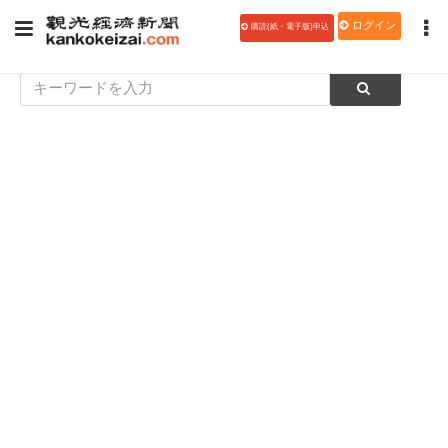
ログイン
購読(紙・電子版)申込