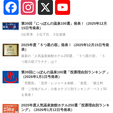
Facebook
Instagram
X
YouTube
Channel
第39回「にっぽんの温泉100選」発表！（2025年12月
15日号発表）
1位草津、２位下呂、３位道後
2025年度「５つ星の宿」発表！（2025年12月15日号発
表）
最新の「人気温泉旅館ホテル250選」「５つ星の宿」「５
つ星の宿プラチナ」は？
第39回にっぽんの温泉100選「投票理由別ランキング 」
（2026年1月1日号発表）
「雰囲気」「見所・レジャー＆体験」「泉質」「郷土料
理・ご当地グルメ」の各カテゴリ別ランキング・ベスト50
を発表！
2025年度人気温泉旅館ホテル250選「投票理由別ランキ
ング」（2026年1月12日号発表）