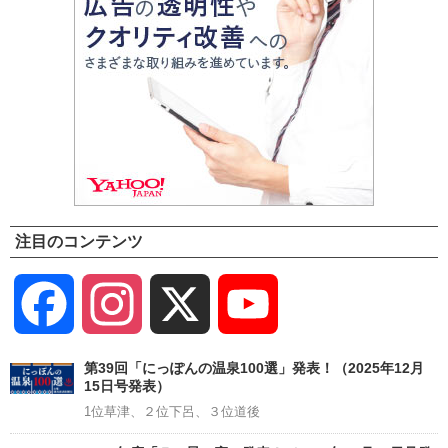
注目のコンテンツ
Facebook
Instagram
X
YouTube
Channel
第39回「にっぽんの温泉100選」発表！（2025年12月
15日号発表）
1位草津、２位下呂、３位道後