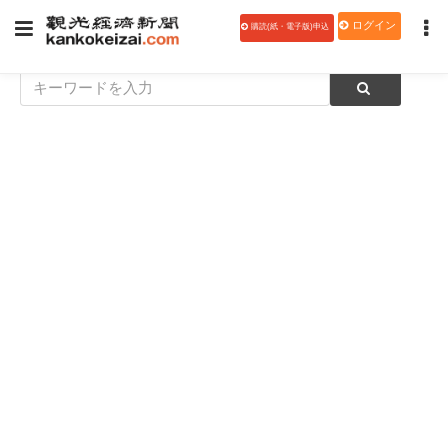
ログイン
購読(紙・電子版)申込