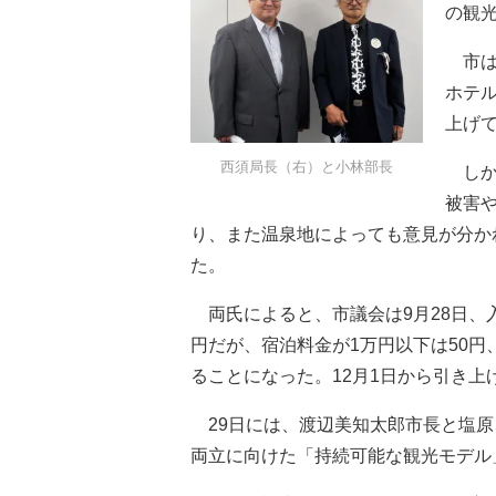
の観
市は
ホテ
上げ
西須局長（右）と小林部長
しか
被害
り、また温泉地によっても意見が分か
た。
両氏によると、市議会は9月28日、
円だが、宿泊料金が1万円以下は50円、
ることになった。12月1日から引き上
29日には、渡辺美知太郎市長と塩原
両立に向けた「持続可能な観光モデル