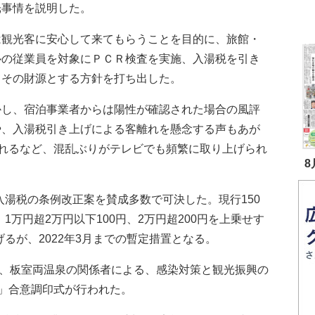
光事情を説明した。
観光客に安心して来てもらうことを目的に、旅館・
ルの従業員を対象にＰＣＲ検査を実施、入湯税を引き
てその財源とする方針を打ち出した。
し、宿泊事業者からは陽性が確認された場合の風評
や、入湯税引き上げによる客離れを懸念する声もあが
れるなど、混乱ぶりがテレビでも頻繁に取り上げられ
8
入湯税の条例改正案を賛成多数で可決した。現行150
1万円超2万円以下100円、2万円超200円を上乗せす
げるが、2022年3月までの暫定措置となる。
、板室両温泉の関係者による、感染対策と観光振興の
」合意調印式が行われた。