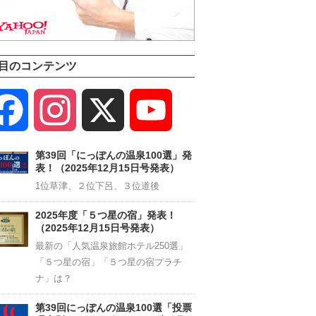
目のコンテンツ
Facebook
Instagram
X
YouTube
Channel
第39回「にっぽんの温泉100選」発
表！（2025年12月15日号発表）
1位草津、２位下呂、３位道後
2025年度「５つ星の宿」発表！
（2025年12月15日号発表）
最新の「人気温泉旅館ホテル250選」
「５つ星の宿」「５つ星の宿プラチ
ナ」は？
第39回にっぽんの温泉100選「投票