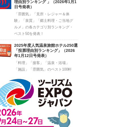
理由別ランキング 」（2026年1月1
日号発表）
「雰囲気」「見所・レジャー＆体
験」「泉質」「郷土料理・ご当地グ
ルメ」の各カテゴリ別ランキング・
ベスト50を発表！
2025年度人気温泉旅館ホテル250選
「投票理由別ランキング」（2026
年1月12日号発表）
「料理」「接客」「温泉・浴場」
「施設」「雰囲気」のベスト100軒