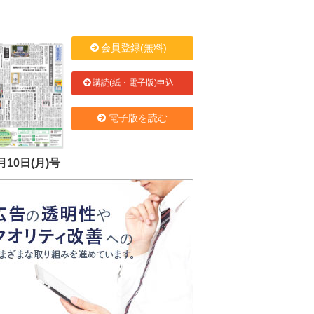
会員登録(無料)
購読(紙・電子版)申込
電子版を読む
月10日(月)号