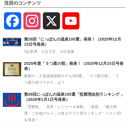
注目のコンテンツ
Facebook
Instagram
X
YouTube
Channel
第39回「にっぽんの温泉100選」発表！（2025年12月
15日号発表）
1位草津、２位下呂、３位道後
2025年度「５つ星の宿」発表！（2025年12月15日号発
表）
最新の「人気温泉旅館ホテル250選」「５つ星の宿」「５
つ星の宿プラチナ」は？
第39回にっぽんの温泉100選「投票理由別ランキング 」
（2026年1月1日号発表）
「雰囲気」「見所・レジャー＆体験」「泉質」「郷土料
理・ご当地グルメ」の各カテゴリ別ランキング・ベスト50
を発表！