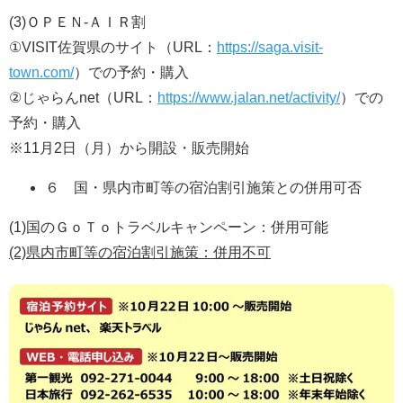
(3)ＯＰＥＮ-ＡＩＲ割
①VISIT佐賀県のサイト（URL：
https://saga.visit-
town.com/
）での予約・購入
②じゃらんnet（URL：
https://www.jalan.net/activity/
）での
予約・購入
※11月2日（月）から開設・販売開始
６ 国・県内市町等の宿泊割引施策との併用可否
(1)国のＧｏＴｏトラベルキャンペーン：併用可能
(2)県内市町等の宿泊割引施策：併用不可