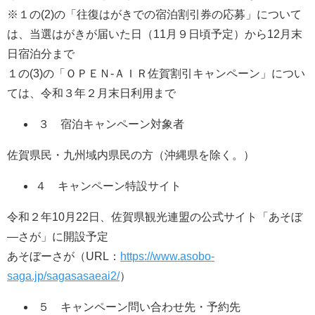
※１の(2)の「往復はがきでの宿泊割引券の応募」について
は、当選はがきが届いた日（11月９日頃予定）から12月末
日宿泊分まで
１の(3)の「ＯＰＥＮ-ＡＩＲ佐賀割引キャンペーン」につい
ては、令和３年２月末日利用まで
３ 宿泊キャンペーン対象者
佐賀県民・九州域内県民の方（沖縄県を除く。）
４ キャンペーン特設サイト
令和２年10月22日、佐賀県観光連盟の公式サイト「あそぼ
―さが」に開設予定
あそぼーさが（URL：
https://www.asobo-
saga.jp/sagasasaeai2/
）
５ キャンペーン問い合わせ先・予約先