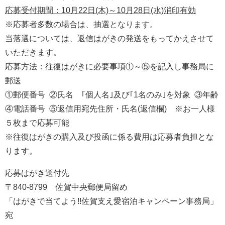
応募受付期間：10月22日(木)～10月28日(水)消印有効
※応募者多数の場合は、抽選となります。
当落選については、返信はがきの発送をもってかえさせて
いただきます。
応募方法：往復はがきに必要事項①～⑤を記入し事務局に
郵送
①郵便番号 ②氏名 ｢個人名｣及び｢1名のみ｣を対象 ③年齢
④電話番号 ⑤返信用宛先住所・氏名(返信欄) ※お一人様
５枚まで応募可能
※往復はがきの購入及び投函に係る費用は応募者負担とな
ります。
応募はがき送付先
〒840-8799 佐賀中央郵便局留め
「はがきで当てよう!!佐賀支え愛宿泊キャンペーン事務局」
宛