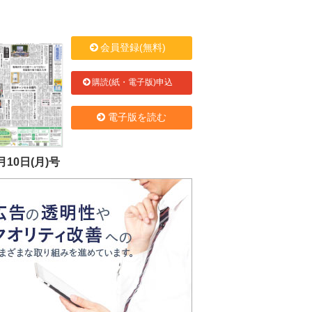
会員登録(無料)
購読(紙・電子版)申込
電子版を読む
月10日(月)号