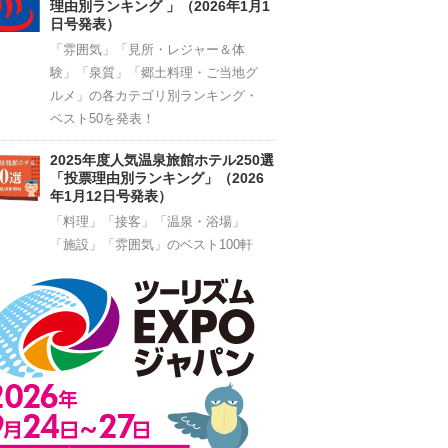
理由別ランキング 」（2026年1月1
日号発表）
「雰囲気」「見所・レジャー＆体
験」「泉質」「郷土料理・ご当地グ
ルメ」の各カテゴリ別ランキング・
ベスト50を発表！
2025年度人気温泉旅館ホテル250選
「投票理由別ランキング」（2026
年1月12日号発表）
「料理」「接客」「温泉・浴場」
「施設」「雰囲気」のベスト100軒