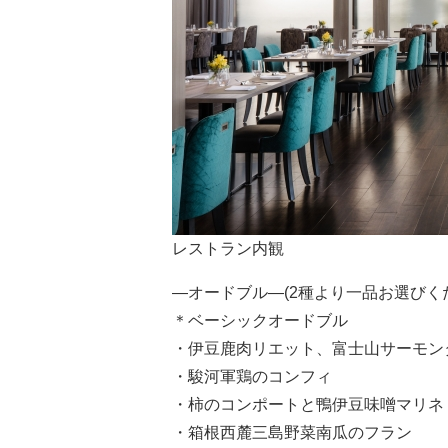
レストラン内観
―オードブル―(2種より一品お選びく
＊ベーシックオードブル
・伊豆鹿肉リエット、富士山サーモン
・駿河軍鶏のコンフィ
・柿のコンポートと鴨伊豆味噌マリネ
・箱根西麓三島野菜南瓜のフラン