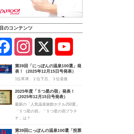
目のコンテンツ
Facebook
Instagram
X
YouTube
Channel
第39回「にっぽんの温泉100選」発
表！（2025年12月15日号発表）
1位草津、２位下呂、３位道後
2025年度「５つ星の宿」発表！
（2025年12月15日号発表）
最新の「人気温泉旅館ホテル250選」
「５つ星の宿」「５つ星の宿プラチ
ナ」は？
第39回にっぽんの温泉100選「投票