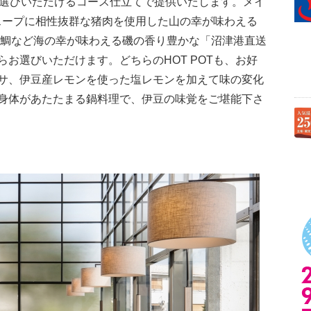
お選びいただけるコース仕立てで提供いたします。メイ
のスープに相性抜群な猪肉を使用した山の幸が味わえる
目鯛など海の幸が味わえる磯の香り豊かな「沼津港直送
お選びいただけます。どちらのHOT POTも、お好
サ、伊豆産レモンを使った塩レモンを加えて味の変化
身体があたたまる鍋料理で、伊豆の味覚をご堪能下さ
）