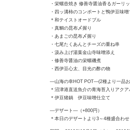
・栄螺壺焼き 修善寺醤油香るガーリ
・四ッ溝柿のコンポートと鴨伊豆味噌
＊和テイストオードブル
・真鯛の昆布〆握り
・あまごの昆布〆握り
・七尾たくあんとチーズの重ね串
・汲み上げ湯葉金山寺味噌添え
・修善寺醤油の栄螺磯煮
・西伊豆心太、目光の酢の物
―山海の幸HOT POT―(2種より一品
＊沼津港直送魚介の青海苔入りアクア
＊伊豆猪鍋 伊豆味噌仕立て
―デザート―（+800円）
＊本日のデザートより3～4種盛合わせ