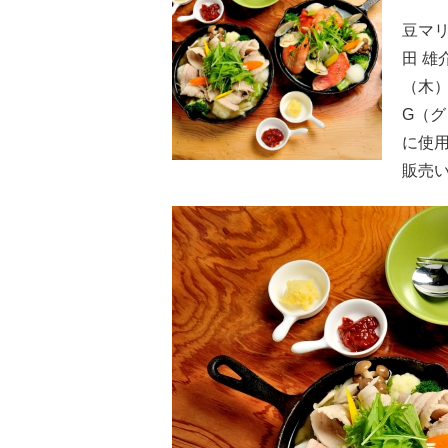
豆マ
田 雄
（木）
G（グ
に使用
販売