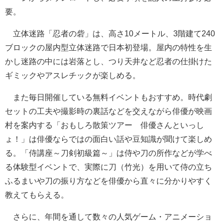
要。
立体迷路「忍者の砦」は、高さ10メートル、3階建て240
ブロックの屋内型立体迷路で日本初登場。屋内の特性を生
かし迷路の中には岩落とし、つり天井など忍者の仕掛けた
ギミックやアスレチックが楽しめる。
また毎日開催している無料イベントもおすすめ。時代劇
セットの工夫や撮影時の裏話などを交えながら俳優が映画
村を案内する「おもしろ散策ツアー 俳優さんといっし
ょ！」は俳優ならではの面白い話や豆知識が聞けて楽しめ
る。「侍講座～刀剣初級篇～」は侍や刀の所作などが学べ
る体験型イベントで、実際に刀（竹光）を用いて侍の立ち
ふるまいや刀の振り方などを俳優から直々に分かりやすく
教えてもらえる。
さらに、年間を通して数々の人気ゲーム・アニメーショ