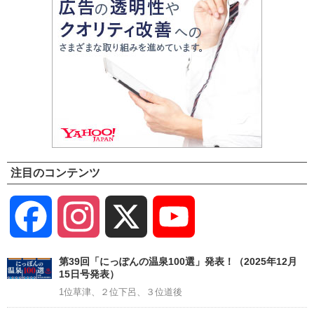
注目のコンテンツ
Facebook
Instagram
X
YouTube
Channel
第39回「にっぽんの温泉100選」発表！（2025年12月
15日号発表）
1位草津、２位下呂、３位道後