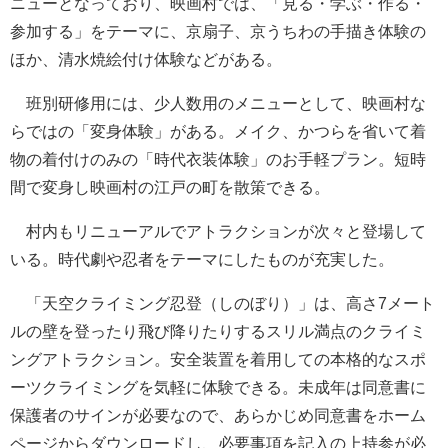
ニューとなっており、映画村では、「見る・学ぶ・作る・
参加する」をテーマに、京扇子、京うちわの手描き体験の
ほか、清水焼絵付け体験などがある。
班別研修用には、少人数用のメニューとして、映画村な
らではの「変身体験」がある。メイク、かつらを省いて着
物の着付けのみの「時代衣装体験」のお手軽プラン。短時
間で変身し映画村の江戸の町を散策できる。
村内もリニューアルでアトラクションが次々と登場して
いる。時代劇や忍者をテーマにしたものが充実した。
「天空クライミング忍登（しのぼり）」は、高さ7メート
ルの壁を登ったり飛び降りたりするスリル満点のクライミ
ングアトラクション。安全装置を着用しての本格的なスポ
ーツクライミングを気軽に体験できる。未成年は同意書に
保護者のサインが必要なので、あらかじめ同意書をホーム
ページからダウンロードし、必要事項を記入の上持参が必