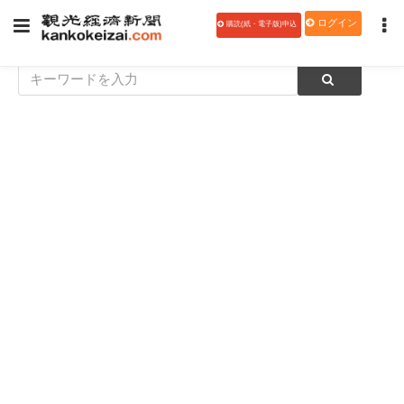
ログイン
購読(紙・電子版)申込