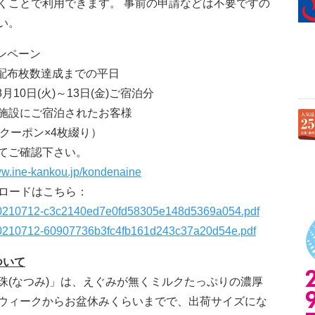
くことで利用できます。 事前の申請などは不要ですの
い。
ンペーン
定配布枚数達成までの平日
月10日(火)～13日(金)ご宿泊分
施設にご宿泊されたお客様
円クーポン×4枚綴り）
てご確認下さい。
ww.ine-kankou.jp/kondenaine
ンロードはこちら：
4-20210712-c3c2140ed7e0fd58305e148d5369a054.pdf
4-20210712-60907736b3fc4fb161d243c37a20d54e.pdf
ついて
珠(なつみ)」は、えぐみが無くミルクたっぷりの濃厚
ウィークからお盆休みくらいまでで、出荷サイズにな