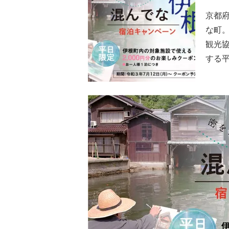
京都
な町
観光
する