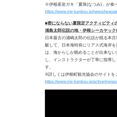
※伊根産岩ガキ「夏珠(なつみ)」が食
https://www.ine-kankou.jp/news/iwaga
■密にならない夏限定アクティビティ
浦島太郎伝説の地・伊根シーカヤック
日本最古の浦嶋太郎の伝説が残る本庄
艇して、日本海特有にリアス式海岸を
は、海からしか眺めることが出来ない
し、インストラクターが丁寧に指導し
す。
※詳しくは伊根町観光協会のサイトを
https://www.ine-kankou.jp/active/ines