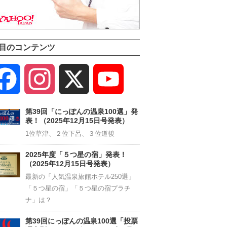
目のコンテンツ
Facebook
Instagram
X
YouTube
Channel
第39回「にっぽんの温泉100選」発
表！（2025年12月15日号発表）
1位草津、２位下呂、３位道後
2025年度「５つ星の宿」発表！
（2025年12月15日号発表）
最新の「人気温泉旅館ホテル250選」
「５つ星の宿」「５つ星の宿プラチ
ナ」は？
第39回にっぽんの温泉100選「投票