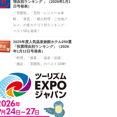
理由別ランキング 」（2026年1月1
日号発表）
「雰囲気」「見所・レジャー＆体
験」「泉質」「郷土料理・ご当地グ
ルメ」の各カテゴリ別ランキング・
ベスト50を発表！
2025年度人気温泉旅館ホテル250選
「投票理由別ランキング」（2026
年1月12日号発表）
「料理」「接客」「温泉・浴場」
「施設」「雰囲気」のベスト100軒