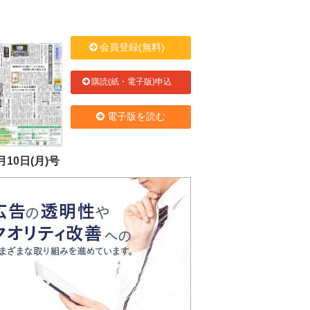
会員登録(無料)
購読(紙・電子版)申込
電子版を読む
月10日(月)号