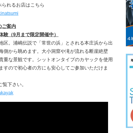
べられるお店はこちら
kinatsumi
のご案内
体験（9月まで限定開催中）
地区。浦嶋伝説で「常世の浜」とされる本庄浜から出
海側から眺めます。大小洞窟や滝が流れる断崖絶壁
貴重な景観です。シットオンタイプのカヤックを使用
ますので初心者の方にも安心してご参加いただけま
ご覧下さい。
eakayak