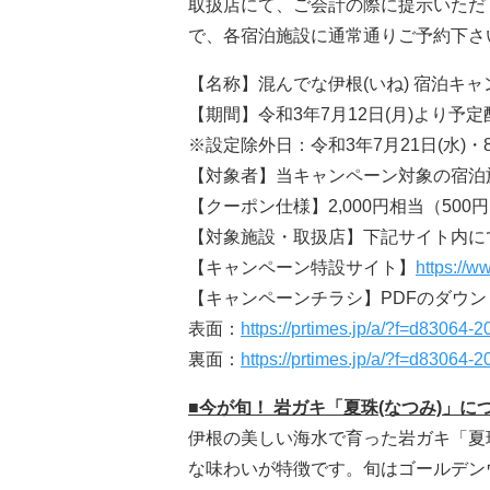
取扱店にて、ご会計の際に提示いただ
で、各宿泊施設に通常通りご予約下さ
【名称】混んでな伊根(いね) 宿泊キャ
【期間】令和3年7月12日(月)より予
※設定除外日：令和3年7月21日(水)・8
【対象者】当キャンペーン対象の宿泊
【クーポン仕様】2,000円相当（500
【対象施設・取扱店】下記サイト内に
【キャンペーン特設サイト】
https://w
【キャンペーンチラシ】PDFのダウ
表面：
https://prtimes.jp/a/?f=d8306
裏面：
https://prtimes.jp/a/?f=d8306
■今が旬！ 岩ガキ「夏珠(なつみ)」に
伊根の美しい海水で育った岩ガキ「夏
な味わいが特徴です。旬はゴールデン