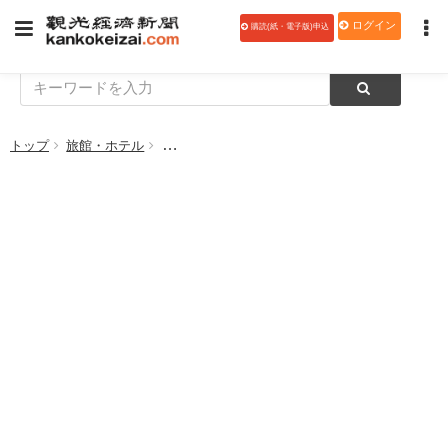
ログイン
購読(紙・電子版)申込
トップ
旅館・ホテル
京都宮津「天然温泉＆プライベートSPA 瑠璃浜-