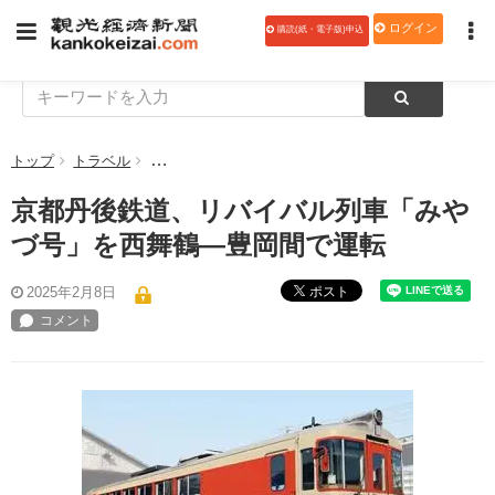
ログイン
購読(紙・電子版)申込
トップ
トラベル
京都丹後鉄道、リバイバル列車「みやづ号」を西舞鶴
京都丹後鉄道、リバイバル列車「みや
づ号」を西舞鶴―豊岡間で運転
ポスト
2025年2月8日