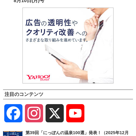
8月10日(月)号
注目のコンテンツ
Facebook
Instagram
X
YouTube
Channel
第39回「にっぽんの温泉100選」発表！（2025年12月