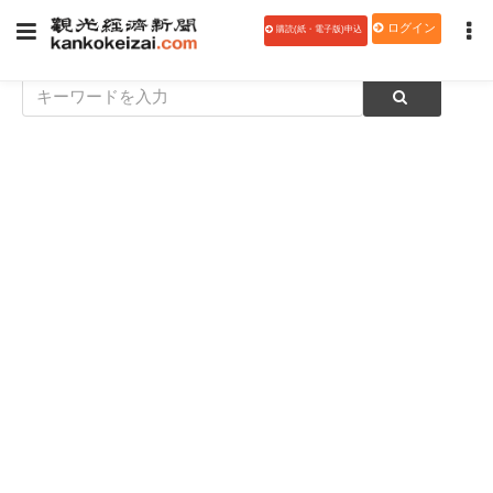
ログイン
購読(紙・電子版)申込