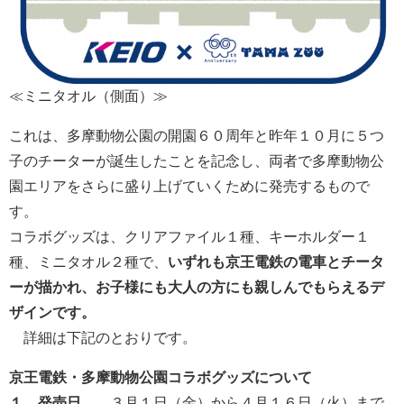
≪ミニタオル（側面）≫
これは、多摩動物公園の開園６０周年と昨年１０月に５つ
子のチーターが誕生したことを記念し、両者で多摩動物公
園エリアをさらに盛り上げていくために発売するもので
す。
コラボグッズは、クリアファイル１種、キーホルダー１
種、ミニタオル２種で、
いずれ
も京王電鉄の
電車
とチータ
ーが描かれ、お子様
にも
大人の方にも
親しんでもらえるデ
ザイン
です。
詳細は下記のとおりです。
京王電鉄・多摩動物公園コラボグッズ
について
１．
発売
日
３月１日（金）から４月１６日（火）まで