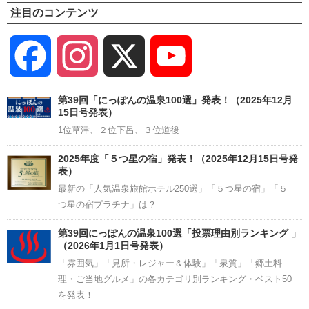
注目のコンテンツ
Facebook
Instagram
X
YouTube
Channel
第39回「にっぽんの温泉100選」発表！（2025年12月
15日号発表）
1位草津、２位下呂、３位道後
2025年度「５つ星の宿」発表！（2025年12月15日号発
表）
最新の「人気温泉旅館ホテル250選」「５つ星の宿」「５
つ星の宿プラチナ」は？
第39回にっぽんの温泉100選「投票理由別ランキング 」
（2026年1月1日号発表）
「雰囲気」「見所・レジャー＆体験」「泉質」「郷土料
理・ご当地グルメ」の各カテゴリ別ランキング・ベスト50
を発表！