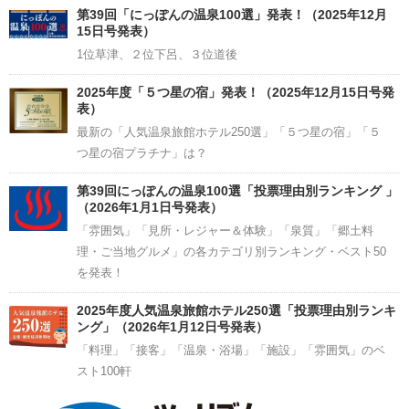
Channel
第39回「にっぽんの温泉100選」発表！（2025年12月
15日号発表）
1位草津、２位下呂、３位道後
2025年度「５つ星の宿」発表！（2025年12月15日号発
表）
最新の「人気温泉旅館ホテル250選」「５つ星の宿」「５
つ星の宿プラチナ」は？
第39回にっぽんの温泉100選「投票理由別ランキング 」
（2026年1月1日号発表）
「雰囲気」「見所・レジャー＆体験」「泉質」「郷土料
理・ご当地グルメ」の各カテゴリ別ランキング・ベスト50
を発表！
2025年度人気温泉旅館ホテル250選「投票理由別ランキ
ング」（2026年1月12日号発表）
「料理」「接客」「温泉・浴場」「施設」「雰囲気」のベ
スト100軒