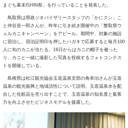
まぐち幕末ISHIN祭」を行っていることを発表した。
鳥取県は県政ジオバイザリースタッフの「かにクン」こ
と仲谷皇一郎さんが、昨年に引き続き開催中の「蟹取県ウ
ェルカニキャンペーン」をアピール。期間中、対象の施設
に宿泊し、宿泊証明印を押したハガキで応募すると毎月100
人に旬のカニが当たる。16日からはカニの帽子を被った
り、カニと一緒に撮影した写真を投稿するフォトコンテス
トを開催している。
島根県は松江観光協会玉造温泉支部の角幸治さんが玉造
温泉の観光振興と地域活性について説明。玉造温泉水を配
合した化粧品を売り出すことで、玉造温泉の知名度と集客
力を向上させたビジネスモデルを披露した。