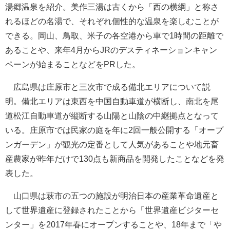
湯郷温泉を紹介。美作三湯は古くから「西の横綱」と称さ
れるほどの名湯で、それぞれ個性的な温泉を楽しむことが
できる。岡山、鳥取、米子の各空港から車で1時間の距離で
あることや、来年4月からJRのデスティネーションキャン
ペーンが始まることなどをPRした。
広島県は庄原市と三次市で成る備北エリアについて説
明。備北エリアは東西を中国自動車道が横断し、南北を尾
道松江自動車道が縦断する山陽と山陰の中継拠点となって
いる。庄原市では民家の庭を年に2回一般公開する「オープ
ンガーデン」が観光の定番として人気があることや地元畜
産農家が昨年だけで130点も新商品を開発したことなどを発
表した。
山口県は萩市の五つの施設が明治日本の産業革命遺産と
して世界遺産に登録されたことから「世界遺産ビジターセ
ンター」を2017年春にオープンすることや、18年まで「や