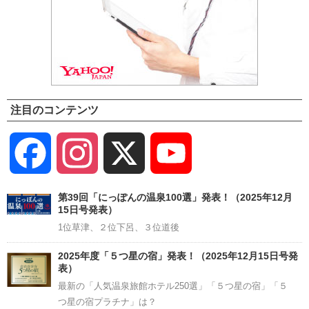
注目のコンテンツ
Facebook
Instagram
X
YouTube
Channel
第39回「にっぽんの温泉100選」発表！（2025年12月
15日号発表）
1位草津、２位下呂、３位道後
2025年度「５つ星の宿」発表！（2025年12月15日号発
表）
最新の「人気温泉旅館ホテル250選」「５つ星の宿」「５
つ星の宿プラチナ」は？