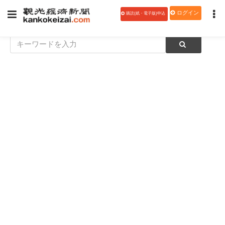
ログイン
購読(紙・電子版)申込