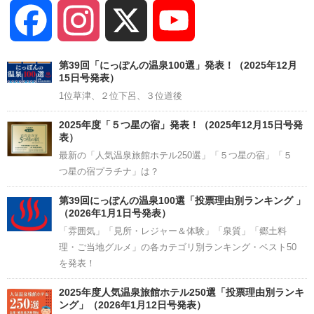
Facebook
Instagram
X
YouTube
Channel
第39回「にっぽんの温泉100選」発表！（2025年12月
15日号発表）
1位草津、２位下呂、３位道後
2025年度「５つ星の宿」発表！（2025年12月15日号発
表）
最新の「人気温泉旅館ホテル250選」「５つ星の宿」「５
つ星の宿プラチナ」は？
第39回にっぽんの温泉100選「投票理由別ランキング 」
（2026年1月1日号発表）
「雰囲気」「見所・レジャー＆体験」「泉質」「郷土料
理・ご当地グルメ」の各カテゴリ別ランキング・ベスト50
を発表！
2025年度人気温泉旅館ホテル250選「投票理由別ランキ
ング」（2026年1月12日号発表）