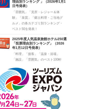
理由別ランキング 」（2026年1月1
日号発表）
「雰囲気」「見所・レジャー＆体
験」「泉質」「郷土料理・ご当地グ
ルメ」の各カテゴリ別ランキング・
ベスト50を発表！
2025年度人気温泉旅館ホテル250選
「投票理由別ランキング」（2026
年1月12日号発表）
「料理」「接客」「温泉・浴場」
「施設」「雰囲気」のベスト100軒