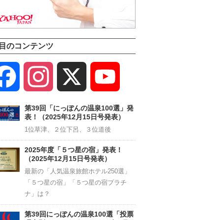
目のコンテンツ
Facebook
Instagram
X
YouTube
Channel
第39回「にっぽんの温泉100選」発
表！（2025年12月15日号発表）
1位草津、２位下呂、３位道後
2025年度「５つ星の宿」発表！
（2025年12月15日号発表）
最新の「人気温泉旅館ホテル250選」
「５つ星の宿」「５つ星の宿プラチ
ナ」は？
第39回にっぽんの温泉100選「投票