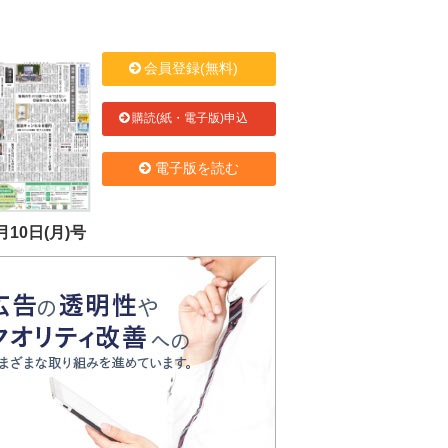
会員登録(無料)
購読(紙・電子版)申込
電子版を読む
月10日(月)号