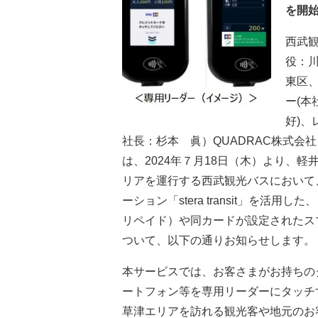
を開
西武
役：
東区
ー(本
好)
社長：杉本 眞）QUADRAC株式会
は、2024年７月18日（木）より、
リアを運行する西武観光バスにおいて
ーション「stera transit」を
リペイド）や同カードが設定されたス
ついて、以下の通りお知らせします。
本サービスでは、お客さまがお持ちの
ートフォン等を専用リーダーにタッチ
草津エリアを訪れる観光客や地元のお