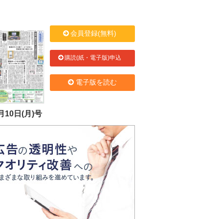
会員登録(無料)
購読(紙・電子版)申込
電子版を読む
月10日(月)号