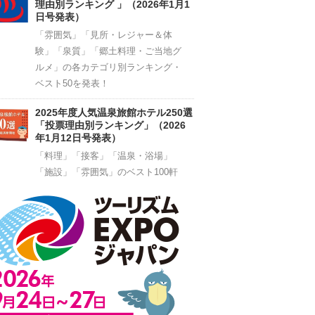
理由別ランキング 」（2026年1月1
日号発表）
「雰囲気」「見所・レジャー＆体
験」「泉質」「郷土料理・ご当地グ
ルメ」の各カテゴリ別ランキング・
ベスト50を発表！
2025年度人気温泉旅館ホテル250選
「投票理由別ランキング」（2026
年1月12日号発表）
「料理」「接客」「温泉・浴場」
「施設」「雰囲気」のベスト100軒