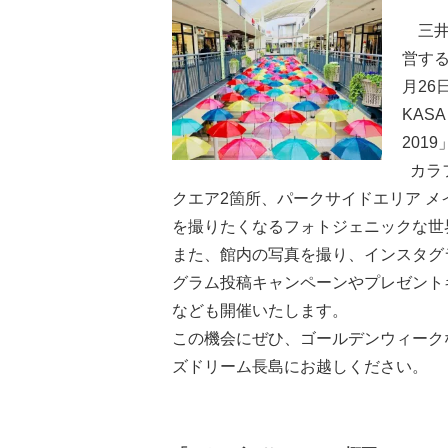
三井
営する
月26
KAS
201
カラフ
クエア2箇所、パークサイドエリア メ
を撮りたくなるフォトジェニックな世
また、館内の写真を撮り、インスタグ
グラム投稿キャンペーンやプレゼント
なども開催いたします。
この機会にぜひ、ゴールデンウィーク
ズドリーム長島にお越しください。