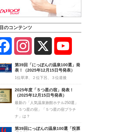
目のコンテンツ
Facebook
Instagram
X
YouTube
Channel
第39回「にっぽんの温泉100選」発
表！（2025年12月15日号発表）
1位草津、２位下呂、３位道後
2025年度「５つ星の宿」発表！
（2025年12月15日号発表）
最新の「人気温泉旅館ホテル250選」
「５つ星の宿」「５つ星の宿プラチ
ナ」は？
第39回にっぽんの温泉100選「投票