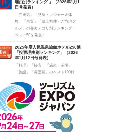
理由別ランキング 」（2026年1月1
日号発表）
「雰囲気」「見所・レジャー＆体
験」「泉質」「郷土料理・ご当地グ
ルメ」の各カテゴリ別ランキング・
ベスト50を発表！
2025年度人気温泉旅館ホテル250選
「投票理由別ランキング」（2026
年1月12日号発表）
「料理」「接客」「温泉・浴場」
「施設」「雰囲気」のベスト100軒