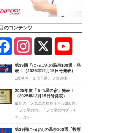
目のコンテンツ
Facebook
Instagram
X
YouTube
Channel
第39回「にっぽんの温泉100選」発
表！（2025年12月15日号発表）
1位草津、２位下呂、３位道後
2025年度「５つ星の宿」発表！
（2025年12月15日号発表）
最新の「人気温泉旅館ホテル250選」
「５つ星の宿」「５つ星の宿プラチ
ナ」は？
第39回にっぽんの温泉100選「投票