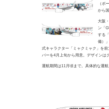
（ボー
から
大阪
ン「G
する「
備）
式キャラクター「ミャクミャク」を前
バーを4月上旬から用意。デザインは
運航期間は11月頃まで。具体的な運