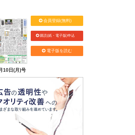
会員登録(無料)
購読(紙・電子版)申込
電子版を読む
月10日(月)号