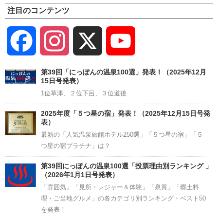
注目のコンテンツ
Facebook
Instagram
X
YouTube
Channel
第39回「にっぽんの温泉100選」発表！（2025年12月
15日号発表）
1位草津、２位下呂、３位道後
2025年度「５つ星の宿」発表！（2025年12月15日号発
表）
最新の「人気温泉旅館ホテル250選」「５つ星の宿」「５
つ星の宿プラチナ」は？
第39回にっぽんの温泉100選「投票理由別ランキング 」
（2026年1月1日号発表）
「雰囲気」「見所・レジャー＆体験」「泉質」「郷土料
理・ご当地グルメ」の各カテゴリ別ランキング・ベスト50
を発表！