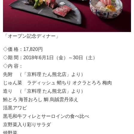
「オープン記念ディナー」
◇価 格：17,820円
◇期 間：2018年6月1日（金）～30日（土）
◇内 容：
先附 （「京料理 たん熊北店」より）
じゅん菜 ラディッシュ 蛸ちり オクラとろろ 梅肉
造り （「京料理 たん熊北店」より）
鮪とろ 海苔おろし 鯛 烏賊雲丹添え
活黒アワビ
黒毛和牛フィレとサーロインの食べ比べ
京野菜入り彩りサラダ
焼野菜