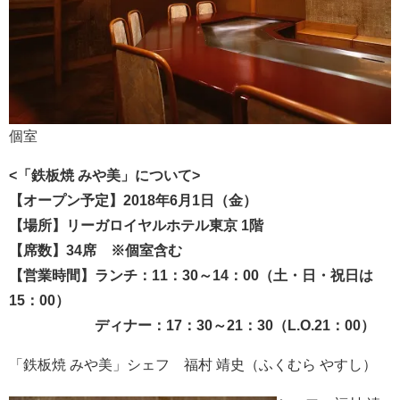
個室
<
「鉄板焼
みや美
」
について
>
【オープン予定】
2018
年
6
月
1
日（金）
【場所】リーガロイヤルホテル東京
1
階
【席数】
34
席 ※
個室含む
【営業時間】ランチ：
11
：
30
～
14
：
00
（土・日・祝
日
は
15
：
00
）
ディナー：
17
：
30
～
21
：
3
0
（
L
.O.
21
：
00
）
「鉄板焼 みや美」シェフ 福村 靖史（ふくむら やすし）