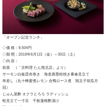
「オープン記念ランチ」
◇価 格：9,504円
◇期 間：2018年6月1日（金）～30日（土）
◇内 容：
前菜 （「京料理 たん熊北店」より）
サーモン白板昆布巻き 海老唐墨粉焼き番傘見立て
串差し（丸十蜂蜜煮レモン 合鴨ロース煮 鶉玉子胡瓜月
冠）
じゅん菜酢 オクラとろろ ラディッシュ
蛙見立て一寸豆 千枚蓮根酢漬け