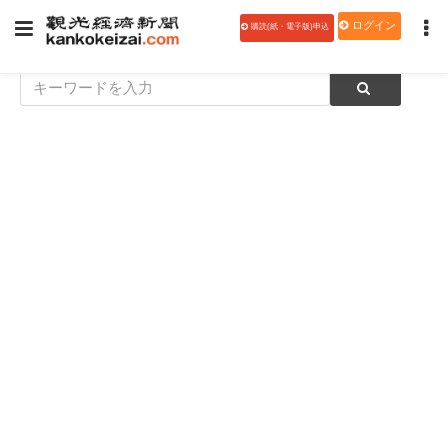
ログイン
購読(紙・電子版)申込