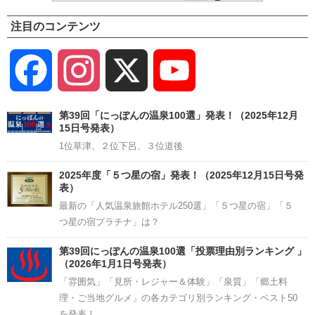
注目のコンテンツ
Facebook
Instagram
X
YouTube
Channel
第39回「にっぽんの温泉100選」発表！（2025年12月
15日号発表）
1位草津、２位下呂、３位道後
2025年度「５つ星の宿」発表！（2025年12月15日号発
表）
最新の「人気温泉旅館ホテル250選」「５つ星の宿」「５
つ星の宿プラチナ」は？
第39回にっぽんの温泉100選「投票理由別ランキング 」
（2026年1月1日号発表）
「雰囲気」「見所・レジャー＆体験」「泉質」「郷土料
理・ご当地グルメ」の各カテゴリ別ランキング・ベスト50
を発表！