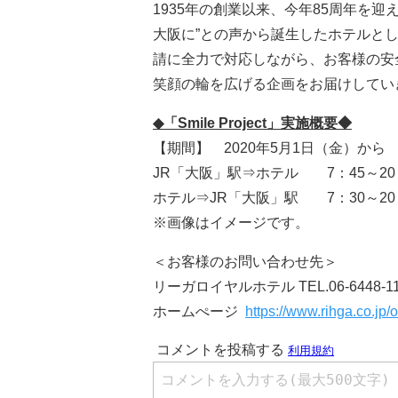
1935年の創業以来、今年85周年を
大阪に”との声から誕生したホテルと
請に全力で対応しながら、お客様の安
笑顔の輪を広げる企画をお届けしてい
◆
「S
mile Project
」
実施
概
要
◆
【期間】 2020年5月1日（金）か
JR「大阪」駅⇒ホテル 7：45～20：
ホテル⇒JR「大阪」駅 7：30～20
※画像はイメージです。
＜お客様のお問い合わせ先＞
リーガロイヤルホテル TEL.06-6448-
ホームぺージ
https://www.rihga.co.jp/