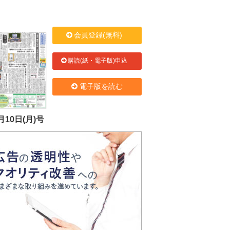
会員登録(無料)
購読(紙・電子版)申込
電子版を読む
月10日(月)号