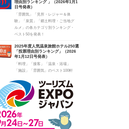
理由別ランキング 」（2026年1月1
日号発表）
「雰囲気」「見所・レジャー＆体
験」「泉質」「郷土料理・ご当地グ
ルメ」の各カテゴリ別ランキング・
ベスト50を発表！
2025年度人気温泉旅館ホテル250選
「投票理由別ランキング」（2026
年1月12日号発表）
「料理」「接客」「温泉・浴場」
「施設」「雰囲気」のベスト100軒