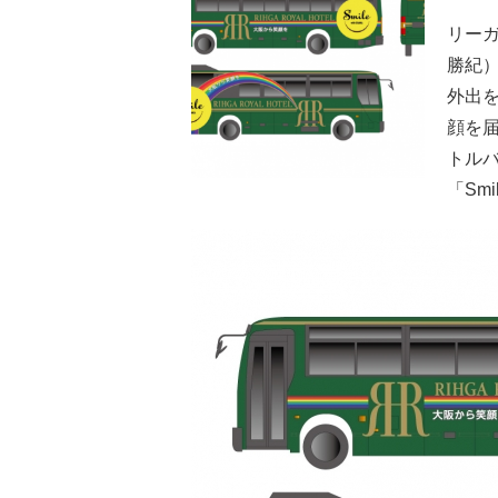
リー
勝紀
外出
顔を届
トル
「Sm