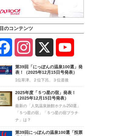
目のコンテンツ
Facebook
Instagram
X
YouTube
Channel
第39回「にっぽんの温泉100選」発
表！（2025年12月15日号発表）
1位草津、２位下呂、３位道後
2025年度「５つ星の宿」発表！
（2025年12月15日号発表）
最新の「人気温泉旅館ホテル250選」
「５つ星の宿」「５つ星の宿プラチ
ナ」は？
第39回にっぽんの温泉100選「投票