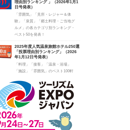
理由別ランキング 」（2026年1月1
日号発表）
「雰囲気」「見所・レジャー＆体
験」「泉質」「郷土料理・ご当地グ
ルメ」の各カテゴリ別ランキング・
ベスト50を発表！
2025年度人気温泉旅館ホテル250選
「投票理由別ランキング」（2026
年1月12日号発表）
「料理」「接客」「温泉・浴場」
「施設」「雰囲気」のベスト100軒