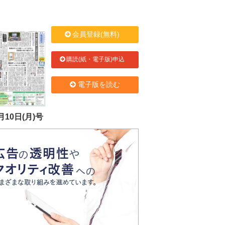
会員登録(無料)
購読(紙・電子版)申込
電子版を読む
月10日(月)号