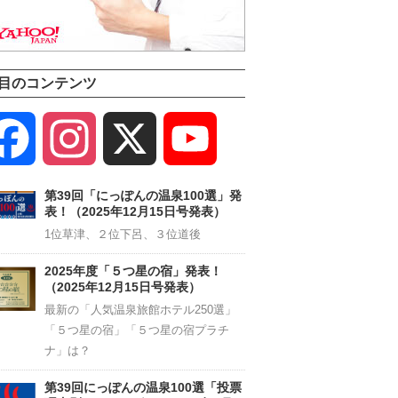
目のコンテンツ
Facebook
Instagram
X
YouTube
Channel
第39回「にっぽんの温泉100選」発
表！（2025年12月15日号発表）
1位草津、２位下呂、３位道後
2025年度「５つ星の宿」発表！
（2025年12月15日号発表）
最新の「人気温泉旅館ホテル250選」
「５つ星の宿」「５つ星の宿プラチ
ナ」は？
第39回にっぽんの温泉100選「投票