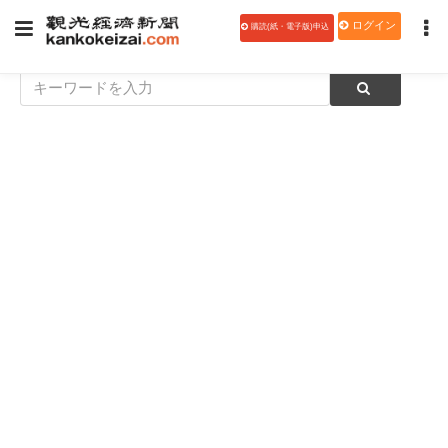
ログイン
購読(紙・電子版)申込