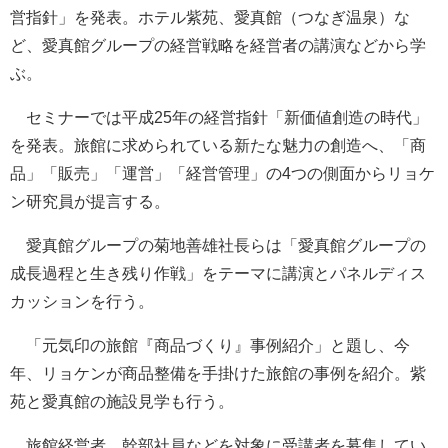
営指針」を発表。ホテル紫苑、愛真館（つなぎ温泉）な
ど、愛真館グループの経営戦略を経営者の講演などから学
ぶ。
セミナーでは平成25年の経営指針「新価値創造の時代」
を発表。旅館に求められている新たな魅力の創造へ、「商
品」「販売」「運営」「経営管理」の4つの側面からリョケ
ン研究員が提言する。
愛真館グループの菊地善雄社長らは「愛真館グループの
成長過程と生き残り作戦」をテーマに講演とパネルディス
カッションを行う。
「元気印の旅館『商品づくり』事例紹介」と題し、今
年、リョケンが商品整備を手掛けた旅館の事例を紹介。紫
苑と愛真館の施設見学も行う。
旅館経営者、幹部社員などを対象に受講者を募集してい