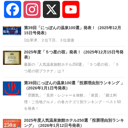
Facebook
Instagram
X
YouTube
Channel
第39回「にっぽんの温泉100選」発表！（2025年12月
15日号発表）
1位草津、２位下呂、３位道後
2025年度「５つ星の宿」発表！（2025年12月15日号発
表）
最新の「人気温泉旅館ホテル250選」「５つ星の宿」「５
つ星の宿プラチナ」は？
第39回にっぽんの温泉100選「投票理由別ランキング 」
（2026年1月1日号発表）
「雰囲気」「見所・レジャー＆体験」「泉質」「郷土料
理・ご当地グルメ」の各カテゴリ別ランキング・ベスト50
を発表！
2025年度人気温泉旅館ホテル250選「投票理由別ランキ
ング」（2026年1月12日号発表）