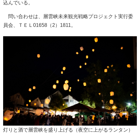
込んでいる。
問い合わせは、層雲峡未来観光戦略プロジェクト実行委
員会、ＴＥＬ01658（2）1811。
灯りと酒で層雲峡を盛り上げる（夜空に上がるランタン）