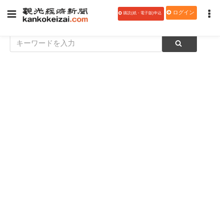
ログイン
購読(紙・電子版)申込