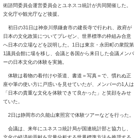
術諮問委員会運営委員会とユネスコ統計が共同開催した。
文化庁や観光庁など後援。
初日の31日は神奈川県鎌倉市の建長寺で行われ、政府が
日本の文化政策についてプレゼン、世界標準の枠組み合意
へ日本の立場などを説明した。1日は東京・永田町の衆院第
1議員会館に場を移し、会議と各国から来日した会議メンバ
ーの日本文化の体験を実施。
体験は着物の着付けや茶道、書道＝写真＝で、慣れぬ正
座や筆の使い方に戸惑いを見せていたが、メンバーの1人は
「日本の貴重な文化を体験できて良かった」と笑顔をみせ
ていた。
2日は静岡市の久能山東照宮で体験ツアーなどを行った。
会議は、来年にユネスコ統計局が国連統計部と協力し、
文化の経済的貢献を定量分析する世界標準方法を推奨する