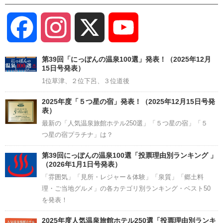
Facebook
Instagram
X
YouTube
Channel
第39回「にっぽんの温泉100選」発表！（2025年12月
15日号発表）
1位草津、２位下呂、３位道後
2025年度「５つ星の宿」発表！（2025年12月15日号発
表）
最新の「人気温泉旅館ホテル250選」「５つ星の宿」「５
つ星の宿プラチナ」は？
第39回にっぽんの温泉100選「投票理由別ランキング 」
（2026年1月1日号発表）
「雰囲気」「見所・レジャー＆体験」「泉質」「郷土料
理・ご当地グルメ」の各カテゴリ別ランキング・ベスト50
を発表！
2025年度人気温泉旅館ホテル250選「投票理由別ランキ