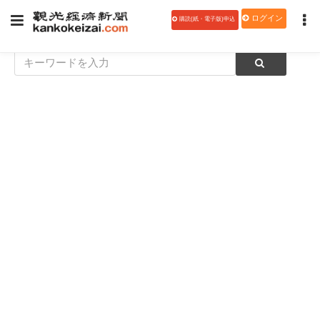
ログイン
購読(紙・電子版)申込