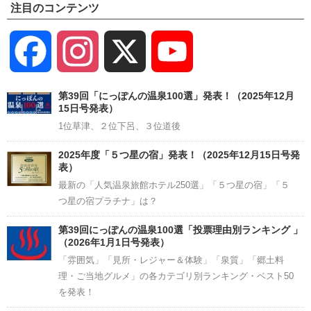
注目のコンテンツ
Facebook
Instagram
X
YouTube
Channel
第39回「にっぽんの温泉100選」発表！（2025年12月
15日号発表）
1位草津、２位下呂、３位道後
2025年度「５つ星の宿」発表！（2025年12月15日号発
表）
最新の「人気温泉旅館ホテル250選」「５つ星の宿」「５
つ星の宿プラチナ」は？
第39回にっぽんの温泉100選「投票理由別ランキング 」
（2026年1月1日号発表）
「雰囲気」「見所・レジャー＆体験」「泉質」「郷土料
理・ご当地グルメ」の各カテゴリ別ランキング・ベスト50
を発表！