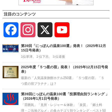
注目のコンテンツ
Facebook
Instagram
X
YouTube
Channel
第39回「にっぽんの温泉100選」発表！（2025年12月
15日号発表）
1位草津、２位下呂、３位道後
2025年度「５つ星の宿」発表！（2025年12月15日号発
表）
最新の「人気温泉旅館ホテル250選」「５つ星の宿」「５
つ星の宿プラチナ」は？
第39回にっぽんの温泉100選「投票理由別ランキング 」
（2026年1月1日号発表）
「雰囲気」「見所・レジャー＆体験」「泉質」「郷土料
理・ご当地グルメ」の各カテゴリ別ランキング・ベスト50