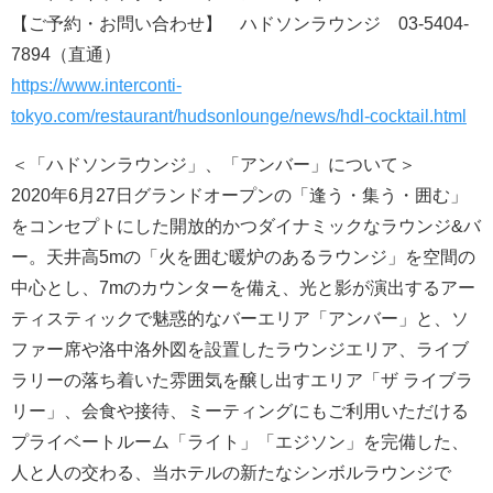
【ご予約・お問い合わせ】 ハドソンラウンジ 03-5404-
7894（直通）
https://www.interconti-
tokyo.com/restaurant/hudsonlounge/news/hdl-cocktail.html
＜「ハドソンラウンジ」、「アンバー」について＞
2020年6月27日グランドオープンの「逢う・集う・囲む」
をコンセプトにした開放的かつダイナミックなラウンジ&バ
ー。天井高5mの「火を囲む暖炉のあるラウンジ」を空間の
中心とし、7mのカウンターを備え、光と影が演出するアー
ティスティックで魅惑的なバーエリア「アンバー」と、ソ
ファー席や洛中洛外図を設置したラウンジエリア、ライブ
ラリーの落ち着いた雰囲気を醸し出すエリア「ザ ライブラ
リー」、会食や接待、ミーティングにもご利用いただける
プライベートルーム「ライト」「エジソン」を完備した、
人と人の交わる、当ホテルの新たなシンボルラウンジで