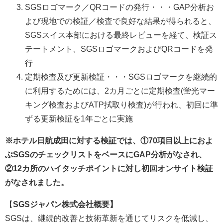
SGSロゴマーク／QRコードの発行・・・GAP分析お
よび現地での検証／検査で良好な結果が得られると、
SGSスイス本部における最終レビューを経て、検証ス
テートメント、SGSロゴマークおよびQRコードを発
行
定期検査及び更新検証・・・SGSロゴマークを継続的
に利用するためには、2カ月ごとに定期検査(蛍光マー
キング検査およびATP拭取り検査)が行われ、初回に準
ずる更新検証を1年ごとに実施
※ホテル日航成田に対する検証では、①70項目以上におよ
ぶSGSのチェックリストをベースにGAP分析がなされ、
②12カ所のハイタッチポイントに対し初回オンサイト検証
がなされました。
【
SGSジャパン株式会社概要】
SGSは、継続的改善と技術革新を通じてリスクを低減し、