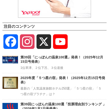
注目のコンテンツ
Facebook
Instagram
X
YouTube
Channel
第39回「にっぽんの温泉100選」発表！（2025年12月
15日号発表）
1位草津、２位下呂、３位道後
2025年度「５つ星の宿」発表！（2025年12月15日号発
表）
最新の「人気温泉旅館ホテル250選」「５つ星の宿」「５
つ星の宿プラチナ」は？
第39回にっぽんの温泉100選「投票理由別ランキング 」
（2026年1月1日号発表）