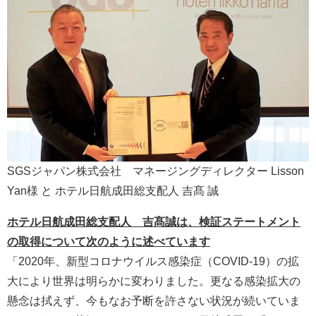
SGSジャパン株式会社 マネージングディレクター Lisson
Yan様 と ホテル日航成田総支配人 吉髙 誠
ホテル日航成田総支配人
吉髙誠
は、
検証ステートメント
の取得について
次
のように述べています
「2020年、新型コロナウイルス感染症（COVID-19）の拡
大により世界は明らかに変わりました。更なる感染拡大の
懸念は拭えず、今もなお予断を許さない状況が続いていま