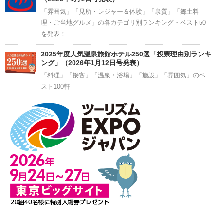
「雰囲気」「見所・レジャー＆体験」「泉質」「郷土料
理・ご当地グルメ」の各カテゴリ別ランキング・ベスト50
を発表！
2025年度人気温泉旅館ホテル250選「投票理由別ランキ
ング」（2026年1月12日号発表）
「料理」「接客」「温泉・浴場」「施設」「雰囲気」のベ
スト100軒