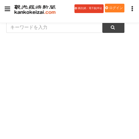
ログイン
購読(紙・電子版)申込