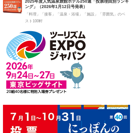
2025年度人気温泉旅館ホテル250選「投票理由別ランキ
ング」（2026年1月12日号発表）
「料理」「接客」「温泉・浴場」「施設」「雰囲気」のベ
スト100軒