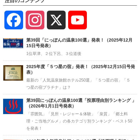
注目のコンテンツ
Facebook
Instagram
X
YouTube
Channel
第39回「にっぽんの温泉100選」発表！（2025年12月
15日号発表）
1位草津、２位下呂、３位道後
2025年度「５つ星の宿」発表！（2025年12月15日号発
表）
最新の「人気温泉旅館ホテル250選」「５つ星の宿」「５
つ星の宿プラチナ」は？
第39回にっぽんの温泉100選「投票理由別ランキング 」
（2026年1月1日号発表）
「雰囲気」「見所・レジャー＆体験」「泉質」「郷土料
理・ご当地グルメ」の各カテゴリ別ランキング・ベスト50
を発表！