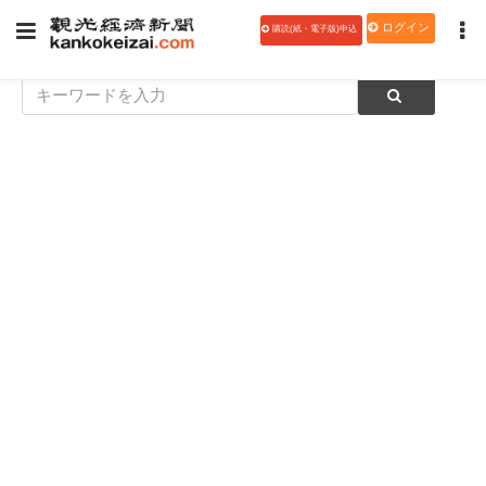
ログイン
購読(紙・電子版)申込