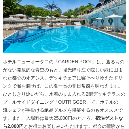
ホテルニューオータニの「GARDEN POOL」は、遮るもの
がない開放的な青空のもと、陽光降り注ぐ眩しい緑に囲ま
れた都心のオアシス。デッキチェアに寝そべり冷えたドリ
ンクで喉を潤せば、この夏一番の非日常感を味わえます。
ひとしきり泳いだら、水着のまま入れる2階デッキテラスの
プールサイドダイニング「OUTRIGGER」で、ホテルの一
流シェフが手掛ける絶品グルメを堪能するのもオススメで
す。また、入場料は最大25,000円のところ、
宿泊ゲストな
ら2,000円
とお得にお楽しみいただけます。都会の喧騒から