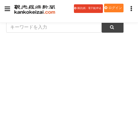
ログイン
購読(紙・電子版)申込